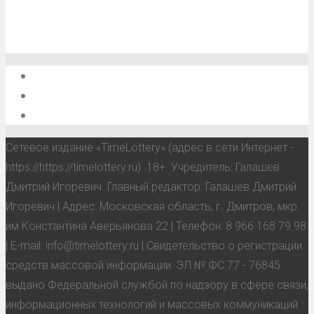
О проекте
Обратная связь
Анонсы, мероприятия, события
Сетевое издание «TimeLottery» (адрес в сети Интернет -
https://https://timelottery.ru). 18+. Учредитель: Галашев
Дмитрий Игоревич. Главный редактор: Галашев Дмитрий
Игоревич | Адрес: Московская область, г. Дмитров, мкр.
им Константина Аверьянова 22 | Телефон: 8 966 168 79 98
| E-mail: info@timelottery.ru | Свидетельство о регистрации
средств массовой информации: ЭЛ № ФС 77 - 76845
выдано Федеральной службой по надзору в сфере связи,
информационных технологий и массовых коммуникаций