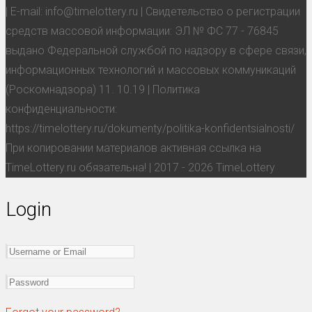
| E-mail: info@timelottery.ru | Свидетельство о регистрации
средств массовой информации: ЭЛ № ФС 77 - 76845
выдано Федеральной службой по надзору в сфере связи,
информационных технологий и массовых коммуникаций
(Роскомнадзора) 11. 10.19 | Политика
конфиденциальности:
https://timelottery.ru/dokumenty/politika-konfidentsialnosti/
При копировании материалов активная ссылка на
TimeLottery.ru обязательна! | 2017 - 2026 TimeLottery
Login