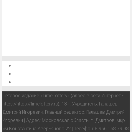
О проекте
Обратная связь
Анонсы, мероприятия, события
Сетевое издание «TimeLottery» (адрес в сети Интернет -
https://https://timelottery.ru). 18+. Учредитель: Галашев
Дмитрий Игоревич. Главный редактор: Галашев Дмитрий
Игоревич | Адрес: Московская область, г. Дмитров, мкр.
им Константина Аверьянова 22 | Телефон: 8 966 168 79 98