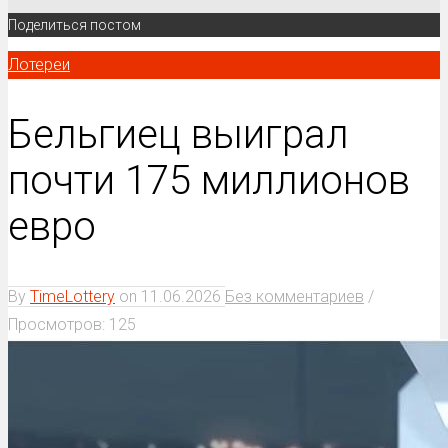
Поделиться постом
Лотереи
Бельгиец выиграл
почти 175 миллионов
евро
By
TimeLottery
on
11.06.2026
Без комментариев
/
Просмотров: 125