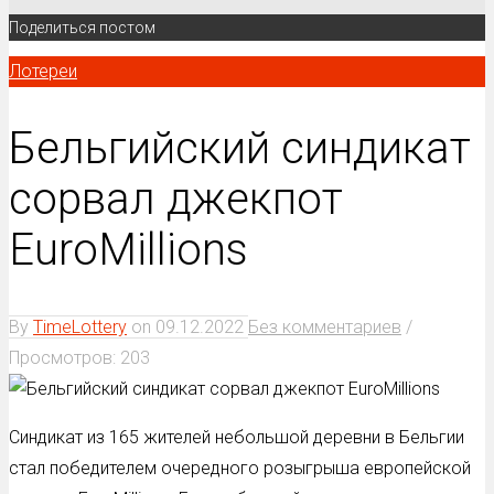
Поделиться постом
Лотереи
Бельгийский синдикат
сорвал джекпот
EuroMillions
By
TimeLottery
on
09.12.2022
Без комментариев
/
Просмотров: 203
Синдикат из 165 жителей небольшой деревни в Бельгии
стал победителем очередного розыгрыша европейской