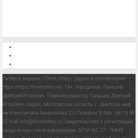
О проекте
Обратная связь
Анонсы, мероприятия, события
Сетевое издание «TimeLottery» (адрес в сети Интернет -
https://https://timelottery.ru). 18+. Учредитель: Галашев
Дмитрий Игоревич. Главный редактор: Галашев Дмитрий
Игоревич | Адрес: Московская область, г. Дмитров, мкр.
им Константина Аверьянова 22 | Телефон: 8 966 168 79 98
| E-mail: info@timelottery.ru | Свидетельство о регистрации
средств массовой информации: ЭЛ № ФС 77 - 76845