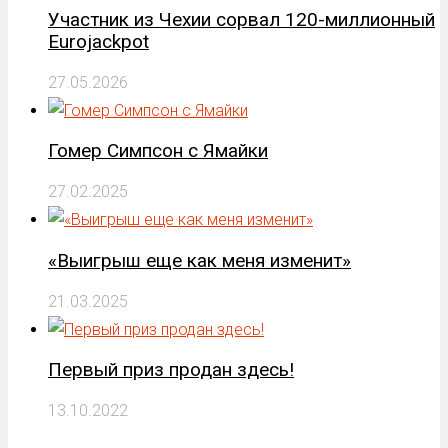
Участник из Чехии сорвал 120-миллионный
Eurojackpot
27.05.2026
Гомер Симпсон с Ямайки
27.02.2025
«Bыигpыш eщe кaк мeня измeнит»
21.03.2025
Первый приз продан здесь!
13.10.2022