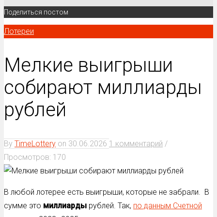
Поделиться постом
Лотереи
Мелкие выигрыши
собирают миллиарды
рублей
By
TimeLottery
on
30.06.2026
1 комментарий
/
Просмотров: 170
В любой лотерее есть выигрыши, которые не забрали. В
сумме это
миллиарды
рублей. Так,
по данным Счетной