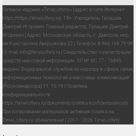
Сетевое издание «TimeLottery» (адрес в сети Интернет -
https://https://timelottery.ru). 18+. Учредитель: Галашев
Дмитрий Игоревич. Главный редактор: Галашев Дмитрий
Игоревич | Адрес: Московская область, г. Дмитров, мкр.
им Константина Аверьянова 22 | Телефон: 8 966 168 79 98
| E-mail: info@timelottery.ru | Свидетельство о регистрации
средств массовой информации: ЭЛ № ФС 77 - 76845
выдано Федеральной службой по надзору в сфере связи,
информационных технологий и массовых коммуникаций
(Роскомнадзора) 11. 10.19 | Политика
конфиденциальности:
https://timelottery.ru/dokumenty/politika-konfidentsialnosti/
При копировании материалов активная ссылка на
TimeLottery.ru обязательна! | 2017 - 2026 TimeLottery