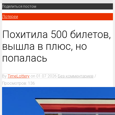
Поделиться постом
Лотереи
Похитила 500 билетов,
вышла в плюс, но
попалась
By
TimeLottery
on
01.07.2026
Без комментариев
/
Просмотров: 136