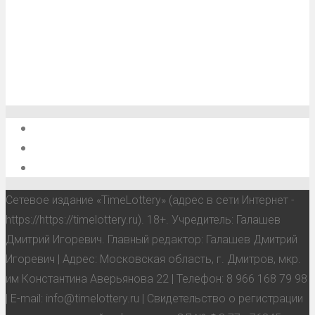
О проекте
Обратная связь
Анонсы, мероприятия, события
Сетевое издание «TimeLottery» (адрес в сети Интернет -
https://https://timelottery.ru). 18+. Учредитель: Галашев
Дмитрий Игоревич. Главный редактор: Галашев Дмитрий
Игоревич | Адрес: Московская область, г. Дмитров, мкр.
им Константина Аверьянова 22 | Телефон: 8 966 168 79 98
| E-mail: info@timelottery.ru | Свидетельство о регистрации