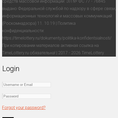
средств массовой информации: ЭЛ № ФС 77 - 76845
выдано Федеральной службой по надзору в сфере связи,
информационных технологий и массовых коммуникаций
(Роскомнадзора) 11. 10.19 | Политика
конфиденциальности:
https://timelottery.ru/dokumenty/politika-konfidentsialnosti/
При копировании материалов активная ссылка на
TimeLottery.ru обязательна! | 2017 - 2026 TimeLottery
Login
Forgot your password?