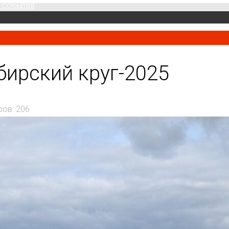
 события
ирский круг-2025
ров: 206