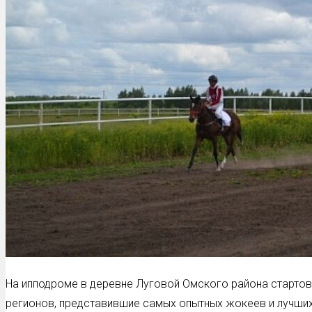
На ипподроме в деревне Луговой Омского района стартов
регионов, представившие самых опытных жокеев и лучши