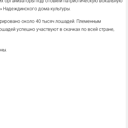
них организаторы подготовили патриотическую вокальную
с» Надеждинского дома культуры.
стрировано около 40 тысяч лошадей. Племенным
ошадей успешно участвуют в скачках по всей стране,
оны.