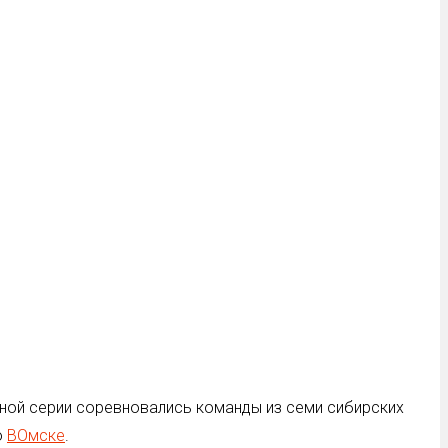
жной серии соревновались команды из семи сибирских
о
ВОмске
.