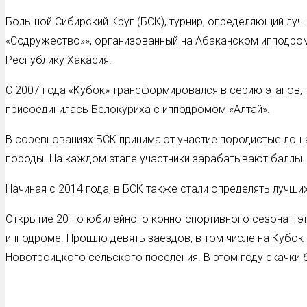
Большой Сибирский Круг (БСК), турнир, определяющий луч
«Содружество»», организованный на Абаканском ипподром
Республику Хакасия.
С 2007 года «Кубок» трансформировался в серию этапов, 
присоединилась Белокуриха с ипподромом «Алтай».
В соревнованиях БСК принимают участие породистые лош
породы. На каждом этапе участники зарабатывают баллы. 
Начиная с 2014 года, в БСК также стали определять лучш
Открытие 20-го юбилейного конно-спортивного сезона I э
ипподроме. Прошло девять заездов, в том числе на Кубок
Новотроицкого сельского поселения. В этом году скачки