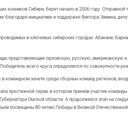
ших конников Сибири, берет начало в 2006 году. Отправной
е благодаря инициативе и поддержке Виктора Зимина, деп
проводимых в ключевых сибирских городах: Абакане, Барна
ади, представляющие орловскую, русскую, американскую и
Победитель всего круга определяется по совокупности рез
их в командном зачете среди сборных команд регионов, вхо
тапа престижной серии, в котором приняли участие команды
 Губернатора Омской области. А продолжился этап на след
 были посвящены 80-летию Победы в Великой Отечественной