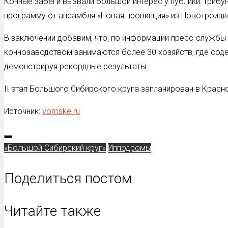
Конные забеги вызвали большой интерес у публики: трибу
программу от ансамбля «Новая провинция» из Новотроицк
В заключении добавим, что, по информации пресс-службы
коннозаводством занимаются более 30 хозяйств, где соде
демонстрируя рекордные результаты.
II этап Большого Сибирского круга запланирован в Красно
Источник:
vomske.ru
«Большой Сибирский круг»
Ипподромы
Поделиться постом
Читайте также