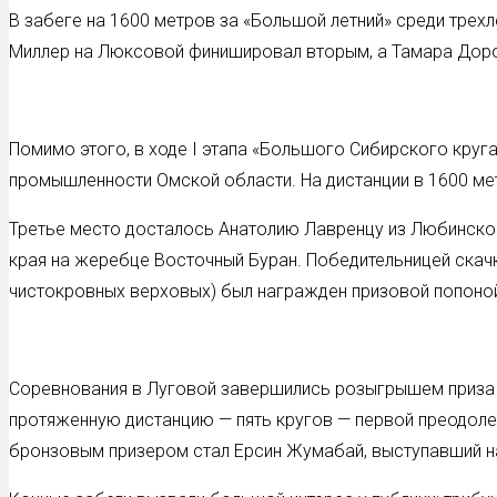
В забеге на 1600 метров за «Большой летний» среди трех
Миллер на Люксовой финишировал вторым, а Тамара Доро
Помимо этого, в ходе I этапа «Большого Сибирского кру
промышленности Омской области. На дистанции в 1600 ме
Третье место досталось Анатолию Лавренцу из Любинског
края на жеребце Восточный Буран. Победительницей скач
чистокровных верховых) был награжден призовой попоной
Соревнования в Луговой завершились розыгрышем приза «
протяженную дистанцию — пять кругов — первой преодолел
бронзовым призером стал Ерсин Жумабай, выступавший н