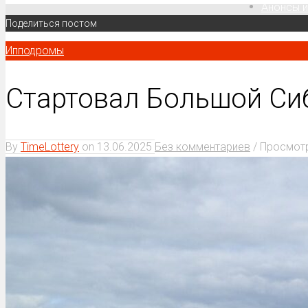
Анонсы и
Поделиться постом
Ипподромы
Стартовал Большой Сиб
By
TimeLottery
on
13.06.2025
Без комментариев
/ Просмот