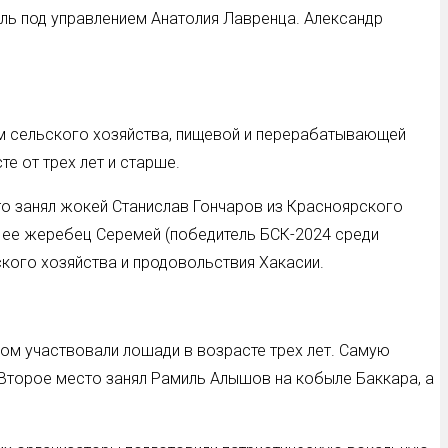
эль под управлением Анатолия Лавренца. Александр
ом сельского хозяйства, пищевой и перерабатывающей
е от трех лет и старше.
о занял жокей Станислав Гончаров из Красноярского
а ее жеребец Серемей (победитель БСК-2024 среди
кого хозяйства и продовольствия Хакасии.
ом участвовали лошади в возрасте трех лет. Самую
 Второе место занял Рамиль Алышов на кобыле Баккара, а