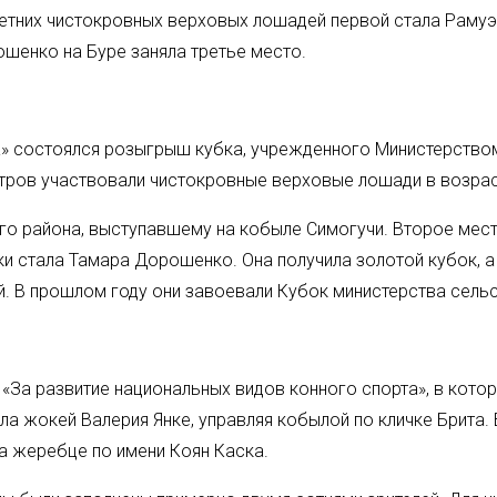
летних чистокровных верховых лошадей первой стала Раму
шенко на Буре заняла третье место.
га» состоялся розыгрыш кубка, учрежденного Министерств
тров участвовали чистокровные верховые лошади в возраст
о района, выступавшему на кобыле Симогучи. Второе мест
ки стала Тамара Дорошенко. Она получила золотой кубок, 
. В прошлом году они завоевали Кубок министерства сельс
За развитие национальных видов конного спорта», в котор
а жокей Валерия Янке, управляя кобылой по кличке Брита.
а жеребце по имени Коян Каска.