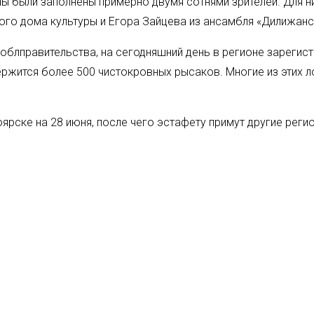
ны были заполнены примерно двумя сотнями зрителей. Для 
ого дома культуры и Егора Зайцева из ансамбля «Дилижан
 облправительства, на сегодняшний день в регионе зареги
ржится более 500 чистокровных рысаков. Многие из этих л
ярске на 28 июня, после чего эстафету примут другие реги