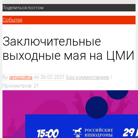
Поделиться постом
События
Заключительные
выходные мая на ЦМИ
By
annazolina
on
26.05.2021
Без комментариев
/
Просмотров: 21