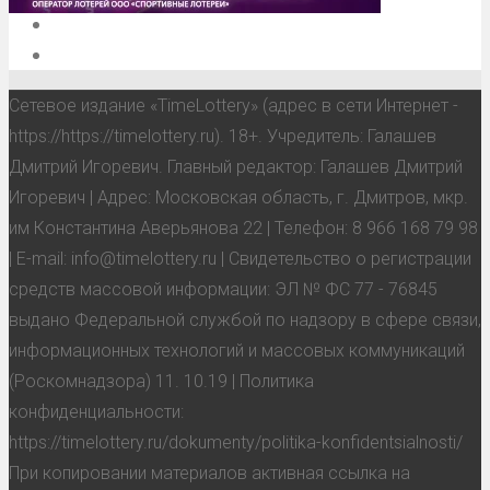
Обратная связь
Анонсы, мероприятия, события
Сетевое издание «TimeLottery» (адрес в сети Интернет -
https://https://timelottery.ru). 18+. Учредитель: Галашев
Дмитрий Игоревич. Главный редактор: Галашев Дмитрий
Игоревич | Адрес: Московская область, г. Дмитров, мкр.
им Константина Аверьянова 22 | Телефон: 8 966 168 79 98
| E-mail: info@timelottery.ru | Свидетельство о регистрации
средств массовой информации: ЭЛ № ФС 77 - 76845
выдано Федеральной службой по надзору в сфере связи,
информационных технологий и массовых коммуникаций
(Роскомнадзора) 11. 10.19 | Политика
конфиденциальности:
https://timelottery.ru/dokumenty/politika-konfidentsialnosti/
При копировании материалов активная ссылка на