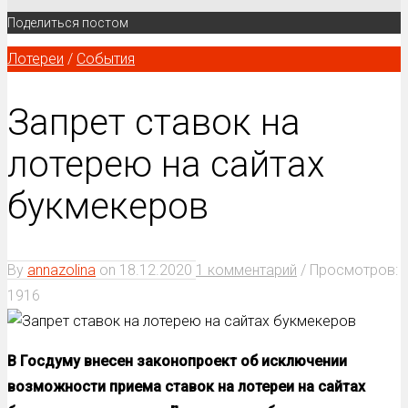
Поделиться постом
Лотереи
/
События
Запрет ставок на
лотерею на сайтах
букмекеров
By
annazolina
on
18.12.2020
1 комментарий
/ Просмотров:
1916
В Госдуму внесен законопроект об исключении
возможности приема ставок на лотереи
на сайтах