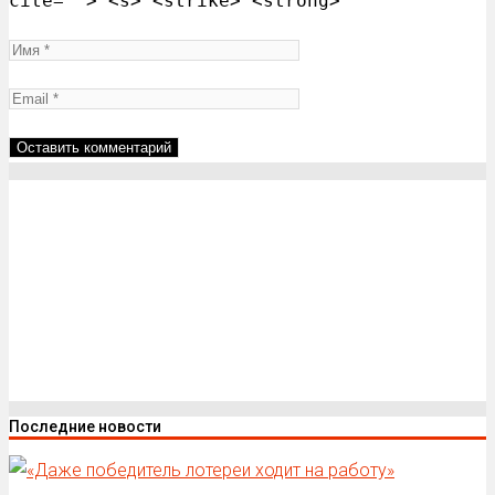
cite=""> <s> <strike> <strong>
Последние новости