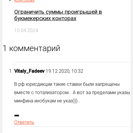
Ограничить суммы проигрышей в
букмекерских конторах
10.04.2024
1 комментарий
Vitaly_Fadeev
19.12.2020, 10:32
В рф юрисдикции такие ставки были запрещены
вместе с тотализатором… А вот за пределами указы
минфина инобукам не указ)))…
Ответить