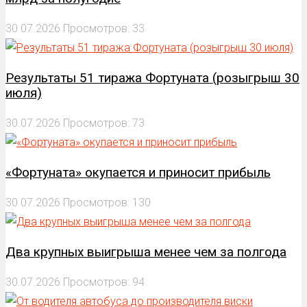
30.07.2026
Просмотров: 33
Результаты 51 тиража Фортуната (розыгрыш 30
июля)
30.07.2026
Просмотров: 73
«Фортуната» окупается и приносит прибыль
30.07.2026
Просмотров: 130
Два крупных выигрыша менее чем за полгода
30.07.2026
Просмотров: 94