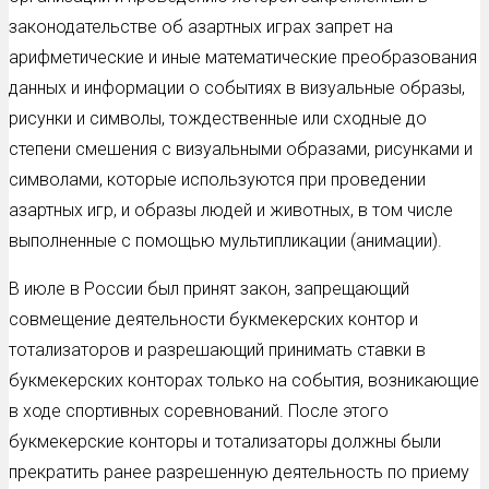
законодательстве об азартных играх запрет на
арифметические и иные математические преобразования
данных и информации о событиях в визуальные образы,
рисунки и символы, тождественные или сходные до
степени смешения с визуальными образами, рисунками и
символами, которые используются при проведении
азартных игр, и образы людей и животных, в том числе
выполненные с помощью мультипликации (анимации).
В июле в России был принят закон, запрещающий
совмещение деятельности букмекерских контор и
тотализаторов и разрешающий принимать ставки в
букмекерских конторах только на события, возникающие
в ходе спортивных соревнований. После этого
букмекерские конторы и тотализаторы должны были
прекратить ранее разрешенную деятельность по приему