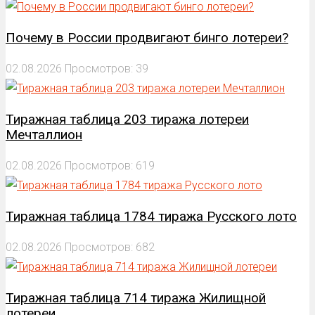
Почему в России продвигают бинго лотереи?
02.08.2026
Просмотров: 39
Тиражная таблица 203 тиража лотереи
Мечталлион
02.08.2026
Просмотров: 619
Тиражная таблица 1784 тиража Русского лото
02.08.2026
Просмотров: 682
Тиражная таблица 714 тиража Жилищной
лотереи