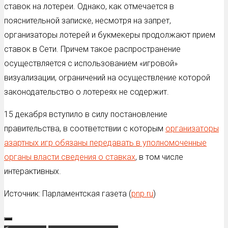
ставок на лотереи. Однако, как отмечается в
пояснительной записке, несмотря на запрет,
организаторы лотерей и букмекеры продолжают прием
ставок в Сети. Причем такое распространение
осуществляется с использованием «игровой»
визуализации, ограничений на осуществление которой
законодательство о лотереях не содержит.
15 декабря вступило в силу постановление
правительства, в соответствии с которым
организаторы
азартных игр обязаны передавать в уполномоченные
органы власти сведения о ставках
, в том числе
интерактивных.
Источник: Парламентская газета (
pnp.ru
)