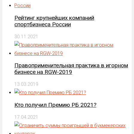
Рейтинг крупнейших компаний
спортбизнеса России
30.11.2021
Правоприменительная практика в игорном
бизнесе на RGW-2019
13.03.2019
Кто получил Премию РБ 2021?
17.04.2021