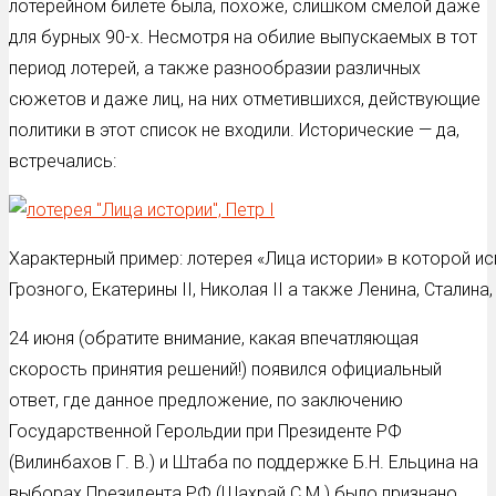
лотерейном билете была, похоже, слишком смелой даже
для бурных 90-х. Несмотря на обилие выпускаемых в тот
период лотерей, а также разнообразии различных
сюжетов и даже лиц, на них отметившихся, действующие
политики в этот список не входили. Исторические — да,
встречались:
Характерный пример: лотерея «Лица истории» в которой ис
Грозного, Екатерины II, Николая II а также Ленина, Сталин
24 июня (обратите внимание, какая впечатляющая
скорость принятия решений!) появился официальный
ответ, где данное предложение, по заключению
Государственной Герольдии при Президенте РФ
(Вилинбахов Г. В.) и Штаба по поддержке Б.Н. Ельцина на
выборах Президента РФ (Шахрай С.М.) было признано