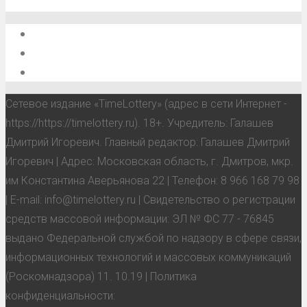
О проекте
Обратная связь
Анонсы, мероприятия, события
Сетевое издание «TimeLottery» (адрес в сети Интернет -
https://https://timelottery.ru). 18+. Учредитель: Галашев
Дмитрий Игоревич. Главный редактор: Галашев Дмитрий
Игоревич | Адрес: Московская область, г. Дмитров, мкр.
им Константина Аверьянова 22 | Телефон: 8 966 168 79 98
| E-mail: info@timelottery.ru | Свидетельство о регистрации
средств массовой информации: ЭЛ № ФС 77 - 76845
выдано Федеральной службой по надзору в сфере связи,
информационных технологий и массовых коммуникаций
(Роскомнадзора) 11. 10.19 | Политика
конфиденциальности: