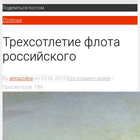
Поделиться постом
Лотереи
Трехсотлетие флота
российского
By
annazolina
on
03.06.2019
Без комментариев
/
Просмотров: 184