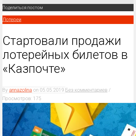
Поделиться постом
Лотереи
Стартовали продажи
лотерейных билетов в
«Казпочте»
By
annazolina
on
05.05.2019
Без комментариев
/
Просмотров: 175