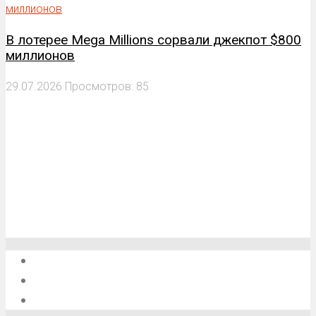
В лотерее Mega Millions сорвали джекпот $800
миллионов
29.07.2026
Просмотров: 85
О проекте
Обратная связь
Анонсы, мероприятия, события