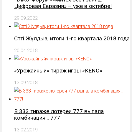
Цифровая Евразия» – уже в октябре!
29.09.2022
Сәтті Жұлдыз, итоги 1-го квартала 2018 года
20.04.2018
«Урожайный» тираж игры «KENO»
13.09.2018
В 333 тираже лотереи 777 выпала
комбинация… 777!
13.02.2019