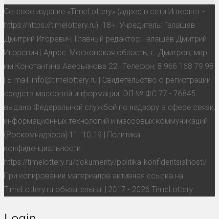
Сетевое издание «TimeLottery» (адрес в сети Интернет -
https://https://timelottery.ru). 18+. Учредитель: Галашев
Дмитрий Игоревич. Главный редактор: Галашев Дмитрий
Игоревич | Адрес: Московская область, г. Дмитров, мкр.
им Константина Аверьянова 22 | Телефон: 8 966 168 79 98
| E-mail: info@timelottery.ru | Свидетельство о регистрации
средств массовой информации: ЭЛ № ФС 77 - 76845
выдано Федеральной службой по надзору в сфере связи,
информационных технологий и массовых коммуникаций
(Роскомнадзора) 11. 10.19 | Политика
конфиденциальности:
https://timelottery.ru/dokumenty/politika-konfidentsialnosti/
При копировании материалов активная ссылка на
TimeLottery.ru обязательна! | 2017 - 2026 TimeLottery
Login