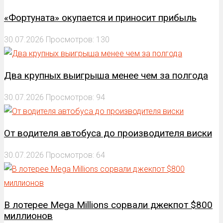
«Фортуната» окупается и приносит прибыль
30.07.2026
Просмотров: 130
Два крупных выигрыша менее чем за полгода
30.07.2026
Просмотров: 94
От водителя автобуса до производителя виски
30.07.2026
Просмотров: 64
В лотерее Mega Millions сорвали джекпот $800
миллионов