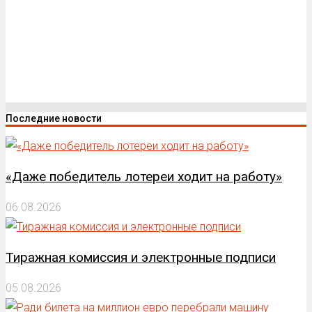
Последние новости
«Даже победитель лотереи ходит на работу»
06.08.2026
Тиражная комиссия и электронные подписи
05.08.2026