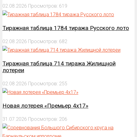
02.08.2026
Просмотров: 619
Тиражная таблица 1784 тиража Русского лото
02.08.2026
Просмотров: 682
Тиражная таблица 714 тиража Жилищной
лотереи
02.08.2026
Просмотров: 255
Новая лотерея «Премьер 4х17»
31.07.2026
Просмотров: 206