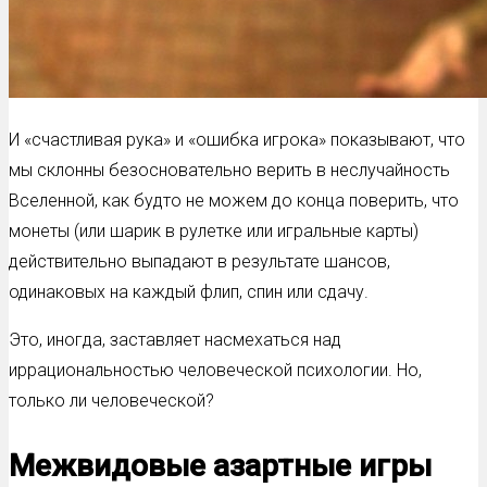
И «счастливая рука» и «ошибка игрока» показывают, что
мы склонны безосновательно верить в неслучайность
Вселенной, как будто не можем до конца поверить, что
монеты (или шарик в рулетке или игральные карты)
действительно выпадают в результате шансов,
одинаковых на каждый флип, спин или сдачу.
Это, иногда, заставляет насмехаться над
иррациональностью человеческой психологии. Но,
только ли человеческой?
Межвидовые азартные игры