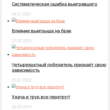
Систематическая ошибка выигравшего
04.01.2021
Влияние выигрыша на брак
27.03.2023
Четырехратный победитель признаёт свою
зависимость
20.01.2022
Удача и труд все перетрут!
20.03.2019