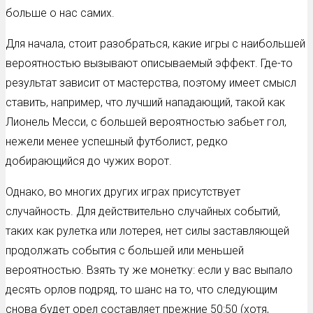
больше о нас самих.
Для начала, стоит разобраться, какие игры с наибольшей
вероятностью вызывают описываемый эффект. Где-то
результат зависит от мастерства, поэтому имеет смысл
ставить, например, что лучший нападающий, такой как
Лионель Месси, с большей вероятностью забьет гол,
нежели менее успешный футболист, редко
добирающийся до чужих ворот.
Однако, во многих других играх присутствует
случайность. Для действительно случайных событий,
таких как рулетка или лотерея, нет силы заставляющей
продолжать события с большей или меньшей
вероятностью. Взять ту же монетку: если у вас выпало
десять орлов подряд, то шанс на то, что следующим
снова будет орел составляет прежние 50:50 (хотя,