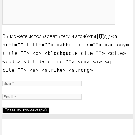
Вы можете использовать теги и атрибуты
HTML
:
<a
href="" title=""> <abbr title=""> <acronym
title=""> <b> <blockquote cite=""> <cite>
<code> <del datetime=""> <em> <i> <q
cite=""> <s> <strike> <strong>