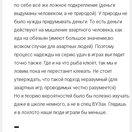
по себе всё же ложное подкрепление (деньги
выдуманы человеком, а не природой). У природы не
было нужды придумывать деньги. То есть деньги
действуют на мышление азартного человека, как
еда на обезьян (имеют большое значение,во
всяком случае для азартных людей). Поэтому
процесс надежды на серию удач в играх выглядит
точно также. Где и на что рыба клюёт, так мы и
ловим, пока не перестанет клевать. Не стоит
утверждать, что такой подход неразумный (для
азартных игр, проводимых честно разумеется).
Но и теорию вероятностей было бы полезно изучать
даже в школе немного, а не в спец.ВУЗах. Глядишь
и в лохлото наши люди играли бы меньше…