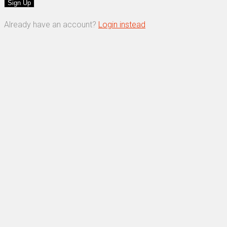
Already have an account?
Login instead