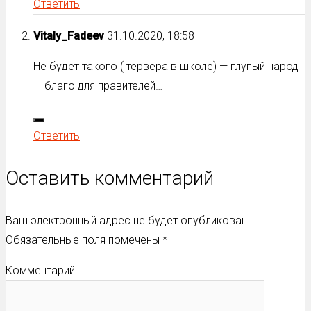
Ответить
Vitaly_Fadeev
31.10.2020, 18:58
Не будет такого ( тервера в школе) — глупый народ
— благо для правителей…
Ответить
Оставить комментарий
Ваш электронный адрес не будет опубликован.
Обязательные поля помечены
*
Комментарий