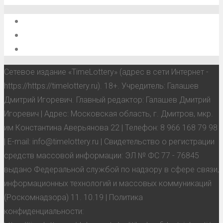
О проекте
Обратная связь
Анонсы, мероприятия, события
Сетевое издание «TimeLottery» (адрес в сети Интернет -
https://https://timelottery.ru). 18+. Учредитель: Галашев
Дмитрий Игоревич. Главный редактор: Галашев Дмитрий
Игоревич | Адрес: Московская область, г. Дмитров, мкр.
им Константина Аверьянова 22 | Телефон: 8 966 168 79 98
| E-mail: info@timelottery.ru | Свидетельство о регистрации
средств массовой информации: ЭЛ № ФС 77 - 76845
выдано Федеральной службой по надзору в сфере связи,
информационных технологий и массовых коммуникаций
(Роскомнадзора) 11. 10.19 | Политика
конфиденциальности: