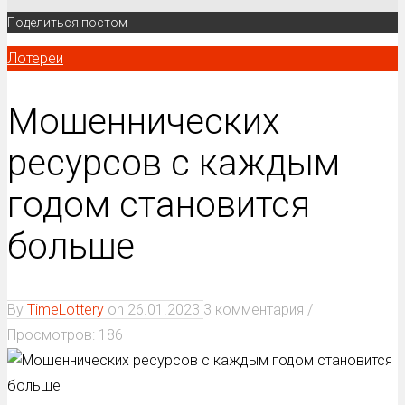
Поделиться постом
Лотереи
Мошеннических
ресурсов с каждым
годом становится
больше
By
TimeLottery
on
26.01.2023
3 комментария
/
Просмотров: 186