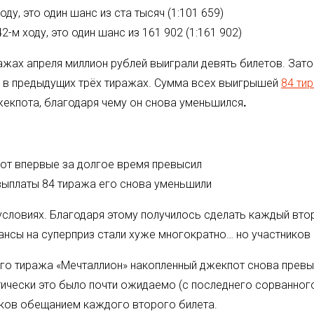
у, это один шанс из ста тысяч (1:101 659)
-м ходу, это один шанс из 161 902 (1:161 902)
ажах апреля миллион рублей выиграли девять билетов. Зато
ак в предыдущих трёх тиражах. Сумма всех выигрышей
84 ти
жекпота, благодаря чему он снова уменьшился
.
пот впервые за долгое время превысил
выплаты 84 тиража его снова уменьшили
условиях. Благодаря этому получилось сделать каждый втор
нсы на суперприз стали хуже многократно… но участников о
5-го тиража «Мечталлион» накопленный джекпот снова превыс
тически это было почти ожидаемо (с последнего сорванног
оков обещанием каждого второго билета.