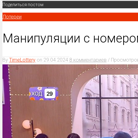
Поделиться постом
Лотереи
Манипуляции с номеро
By
TimeLottery
on
29.04.2024
8 комментариев
/ Просмотров