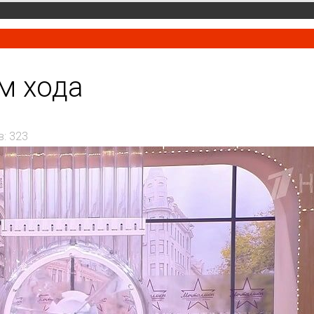
м хода
: 323