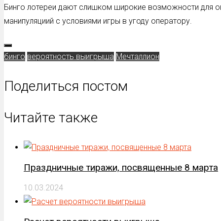
Бинго лотереи дают слишком широкие возможности для опе
манипуляциий с условиями игры в угоду оператору.
бинго
вероятность выигрыша
Мечталлион
Поделиться постом
Читайте также
Праздничные тиражи, посвященные 8 марта
10.03.2024