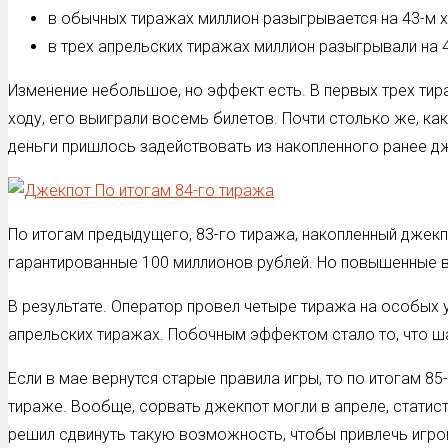
в обычных тиражах миллион разыгрывается на 43-м ход
в трех апрельских тиражах миллион разыгрывали на 42
Изменение небольшое, но эффект есть. В первых трех тир
ходу, его выиграли восемь билетов. Почти столько же, к
деньги пришлось задействовать из накопленного ранее д
По итогам предыдущего, 83-го тиража, накопленный джек
гарантированные 100 миллионов рублей. Но повышенные 
В результате. Оператор провел четыре тиража на особых 
апрельских тиражах. Побочным эффектом стало то, что ша
Если в мае вернутся старые правила игры, то по итогам 8
тираже. Вообще, сорвать джекпот могли в апреле, статис
решил сдвинуть такую возможность, чтобы привлечь игр