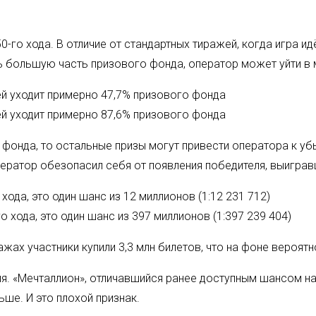
0-го хода. В отличие от стандартных тиражей, когда игра и
ь большую часть призового фонда, оператор может уйти в 
лей уходит примерно 47,7% призового фонда
лей уходит примерно 87,6% призового фонда
онда, то остальные призы могут привести оператора к убы
оператор обезопасил себя от появления победителя, выигра
ода, это один шанс из 12 миллионов (1:12 231 712)
 хода, это один шанс из 397 миллионов (1:397 239 404)
ажах участники купили 3,3 млн билетов, что на фоне вероят
я. «Мечталлион», отличавшийся ранее доступным шансом на
ьше. И это плохой признак.