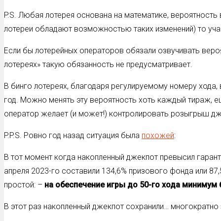
P.S. Любая лотерея основана на математике, вероятность
лотереи обладают возможностью таких изменений) то участ
Если бы лотерейных операторов обязали озвучивать вероя
лотереях» такую обязанность не предусматривает.
В бинго лотереях, благодаря регулируемому номеру хода
год. Можно менять эту вероятность хоть каждый тираж, е
оператор желает (и может!) контролировать розыгрыш дж
P.P.S. Ровно год назад ситуация была
похожей
:
В тот момент когда накопленный джекпот превысил гарант
апреля 2023-го составили 134,6% призового фонда или 87
простой: –
на обеспечение игры до 50-го хода минимум
В этот раз накопленный джекпот сохранили… многократно 