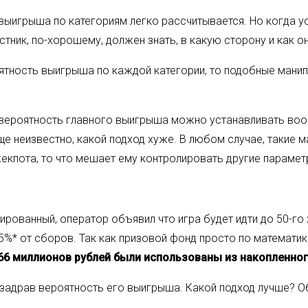
 выигрыша по категориям легко рассчитывается. Но когда у
ник, по-хорошему, должен знать, в какую сторону и как он
тность выигрыша по каждой категории, то подобные манипу
, вероятность главного выигрыша можно устанавливать воо
ще неизвестно, какой подход хуже. В любом случае, такие 
екпота, то что мешает ему контролировать другие парамет
ированный, оператор объявил что игра будет идти до 50-го
,5%* от сборов. Так как призовой фонд просто по математи
 66 миллионов рублей были использованы из накопленно
задрав вероятность его выигрыша. Какой подход лучше? Об