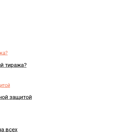
ий тиража?
ной защитой
на всех