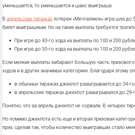
уменьшается, то уменьшается и шанс выигрыша.
В
апрельских тиражах
лотереи «Мечталлион» игра шла до 5
билет выигрышным. Но на такие выплаты требуется тратит
При игре до 43-го хода на выплаты по 100 и 200 руб
При игре до 50-го хода на выплаты по 100 и 200 руб
Если мелкие выплаты забирают большую часть призового ф
ходов и в других значимых категориях. Благодаря этому 
в обычных тиражах джекпот разыгрывается до 34-го х
в апрельских тиражах джекпот разыгрывался до 29-го
Понятно, что за апрель джекпот не сорвали. В четырех тир
Но помимо джекпота есть еще и вторая призовая категори
приз, сделав так, чтобы количество выигравших стало мен