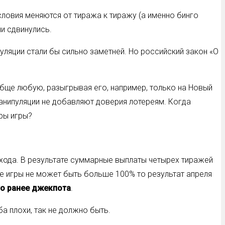
словия меняются от тиража к тиражу (а именно бинго
и сдвинулись.
ляции стали бы сильно заметней. Но российский закон «О
бще любую, разыгрывая его, например, только на Новый
манипуляции не добавляют доверия лотереям. Когда
ры игры?
 хода. В результате суммарные выплаты четырех тиражей
ке игры не может быть больше 100% то результат апреля
го ранее джекпота
.
а плохи, так не должно быть.