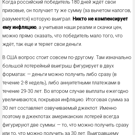
Когда российский победитель 180 дней ждёт свои
призовые, он получает ту же сумму (за вычетом налогов,
разумеется) которую выиграл.
Никто не компенсирует
ему инфляцию
, а учитывая наши реалии и скачки цен,
можно прямо сказать, что победитель мало того, что
ждёт, так еще и теряет свои деньги.
В США вопрос стоит совсем по-другому. Там изначально
большой лотерейный выигрыш фигурирует в двух
форматах: — деньги можно получить либо сразу (в
течение 2-8 недель), либо аннуитетными платежами в
течение 29-30 лет. Во втором случае выплаты ежегодно
увеличиваются, покрывая инфляцию. Итоговая сумма за
30 лет составляет озвучиваемый джекпот. Именно
поэтому в джекпотах американских лотерей всегда
фигурируют две суммы: — то, что можно получить сразу
или то, что можно получить за 30 лет. Выигравшему