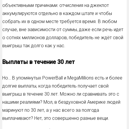
объективными причинами: отчисления на джекпот
аккумулируются отдельно в каждом штате и чтобы
собрать их в одном месте требуется время. В любом
случае, вне зависимости от суммы, даже если речь идет
о сотнях миллионов долларов, победитель не ждёт свой
выигрыш так долго как у нас.
Выплаты в течение 30 лет
Но… В упомянутых PowerBall и MegaMillions есть и более
долгие выплаты, когда победитель получает свой
выигрыш в течение 30 лет. Можно ли сравнивать это с
нашими реалиями? Мол, в бездуховной Америке людей
маринуют по 30 лет, а у нас всего за полгода
выплачивают? Нет, это совершенно разные вещи.