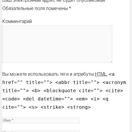
Ваш электронный адрес не будет опубликован.
Обязательные поля помечены
*
Комментарий
Вы можете использовать теги и атрибуты
HTML
:
<a
href="" title=""> <abbr title=""> <acronym
title=""> <b> <blockquote cite=""> <cite>
<code> <del datetime=""> <em> <i> <q
cite=""> <s> <strike> <strong>