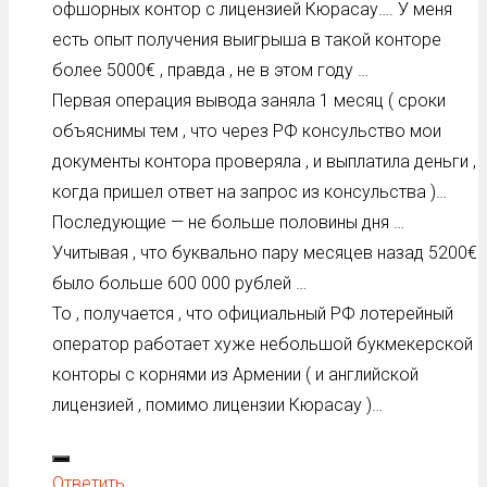
офшорных контор с лицензией Кюрасау…. У меня
есть опыт получения выигрыша в такой конторе
более 5000€ , правда , не в этом году …
Первая операция вывода заняла 1 месяц ( сроки
объяснимы тем , что через РФ консульство мои
документы контора проверяла , и выплатила деньги ,
когда пришел ответ на запрос из консульства )…
Последующие — не больше половины дня …
Учитывая , что буквально пару месяцев назад 5200€
было больше 600 000 рублей …
То , получается , что официальный РФ лотерейный
оператор работает хуже небольшой букмекерской
конторы с корнями из Армении ( и английской
лицензией , помимо лицензии Кюрасау )…
Ответить