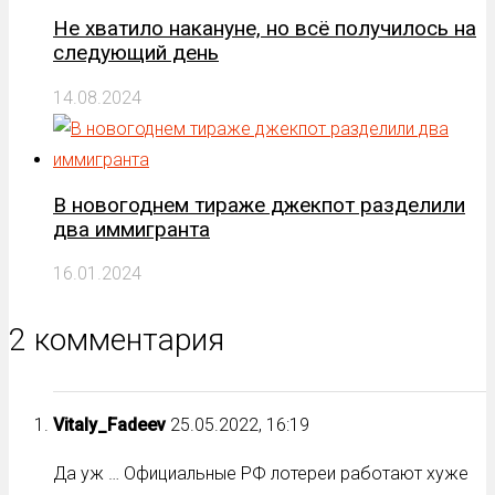
Не хватило накануне, но всё получилось на
следующий день
14.08.2024
В новогоднем тираже джекпот разделили
два иммигранта
16.01.2024
2 комментария
Vitaly_Fadeev
25.05.2022, 16:19
Да уж … Официальные РФ лотереи работают хуже