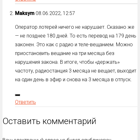
Maksym
08.06.2022, 12:57
Оператор лотерей ничего не нарушает. Сказано же
— не позднее 180 дней. То есть перевод на 179 день
законен. Это как с радио и теле-вещанием. Можно
приостановить вещание на три месяца без
нарушения закона. В итоге, чтобы «держать»
частоту, радиостанция 3 месяца не вещает, выходит
на один день в эфир и снова на 3 месяца в отпуск.
Ответить
Оставить комментарий