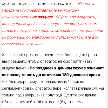
соответствующей статье сказано, что: —
«Выплата,
передача или предоставление выигрышей
осуществляется
не позднее
180 (ста восьмидесяти)
календарных дней с даты предъявления участником
лотереи лотерейного билета, лотерейной квитанции или
информации об электронном лотерейном билете для
получения выигрыша»
Заявленный срок выплаты должен был защить права
выигравшего, чтобы оператор не смог затягивать
выдачу денег. «
Не позднее» в данном случае означает
не позже, то есть до истечения 180-дневного срока.
Но, благодаря тому, что минимальный срок не
регламентирован, оператор перечисляет крупные суммы
только под завершение полугода. Долгое ожидание
объясняется заботой о клиенте (будет время