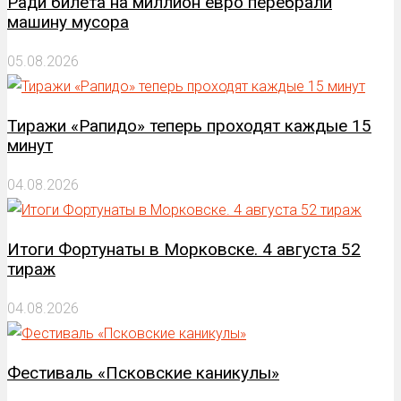
Ради билета на миллион евро перебрали
машину мусора
05.08.2026
Тиражи «Рапидо» теперь проходят каждые 15
минут
04.08.2026
Итоги Фортунаты в Морковске. 4 августа 52
тираж
04.08.2026
Фестиваль «Псковские каникулы»