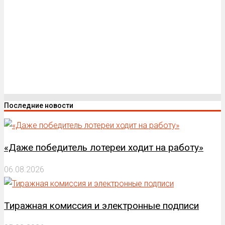
Последние новости
«Даже победитель лотереи ходит на работу»
06.08.2026
Тиражная комиссия и электронные подписи