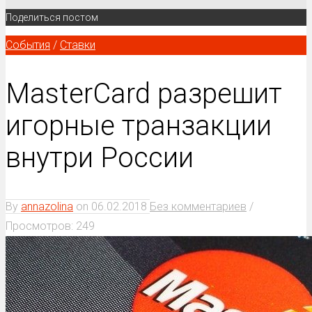
Поделиться постом
События
/
Ставки
MasterCard разрешит
игорные транзакции
внутри России
By
annazolina
on
06.02.2018
Без комментариев
/
Просмотров: 249