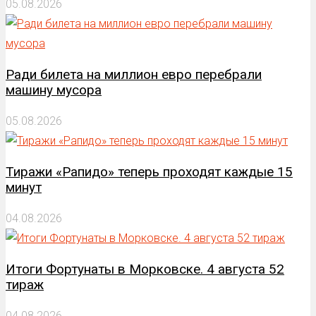
05.08.2026
Ради билета на миллион евро перебрали
машину мусора
05.08.2026
Тиражи «Рапидо» теперь проходят каждые 15
минут
04.08.2026
Итоги Фортунаты в Морковске. 4 августа 52
тираж
04.08.2026