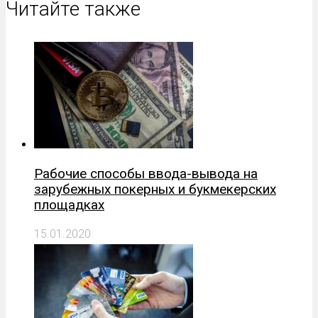
Читайте также
Рабочие способы ввода-вывода на
зарубежных покерных и букмекерских
площадках
15.01.2020