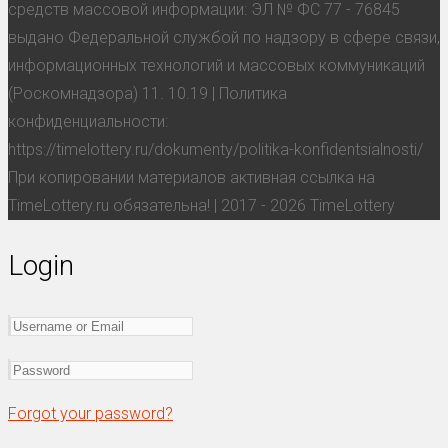
средств массовой информации: ЭЛ № ФС 77 - 76845
выдано Федеральной службой по надзору в сфере связи,
информационных технологий и массовых коммуникаций
(Роскомнадзора) 11. 10.19 | Политика
конфиденциальности:
https://timelottery.ru/dokumenty/politika-konfidentsialnosti/
При копировании материалов активная ссылка на
TimeLottery.ru обязательна! | 2017 - 2026 TimeLottery
Login
Forgot your password?