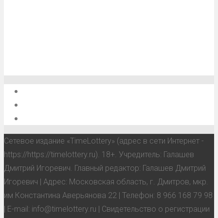
О проекте
Обратная связь
Анонсы, мероприятия, события
Сетевое издание «TimeLottery» (адрес в сети Интернет -
https://https://timelottery.ru). 18+. Учредитель: Галашев
Дмитрий Игоревич. Главный редактор: Галашев Дмитрий
Игоревич | Адрес: Московская область, г. Дмитров, мкр.
им Константина Аверьянова 22 | Телефон: 8 966 168 79 98
| E-mail: info@timelottery.ru | Свидетельство о регистрации