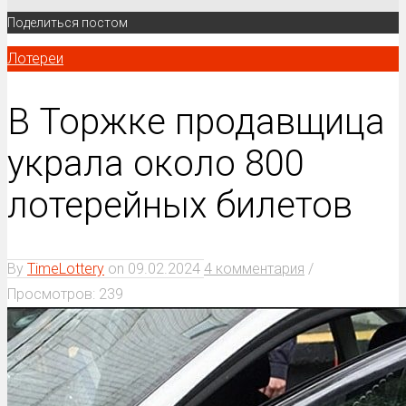
Поделиться постом
Лотереи
В Торжке продавщица
украла около 800
лотерейных билетов
By
TimeLottery
on
09.02.2024
4 комментария
/
Просмотров: 239