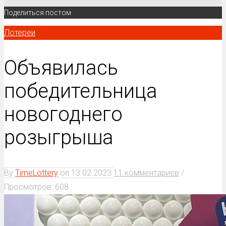
Поделиться постом
Лотереи
Объявилась
победительница
новогоднего
розыгрыша
By
TimeLottery
on
13.02.2023
11 комментариев
/
Просмотров: 608