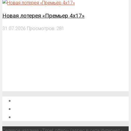
Новая лотерея «Премьер 4х17»
31.07.2026
Просмотров: 281
О проекте
Обратная связь
Анонсы, мероприятия, события
Сетевое издание «TimeLottery» (адрес в сети Интернет -