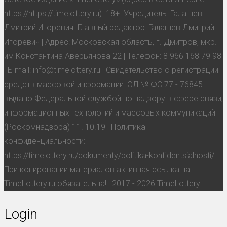
https://https://timelottery.ru). 18+. Учредитель: Галашев
Дмитрий Игоревич. Главный редактор: Галашев Дмитрий
Игоревич | Адрес: Московская область, г. Дмитров, мкр.
им Константина Аверьянова 22 | Телефон: 8 966 168 79 98
| E-mail: info@timelottery.ru | Свидетельство о регистрации
средств массовой информации: ЭЛ № ФС 77 - 76845
выдано Федеральной службой по надзору в сфере связи,
информационных технологий и массовых коммуникаций
(Роскомнадзора) 11. 10.19 | Политика
конфиденциальности:
https://timelottery.ru/dokumenty/politika-konfidentsialnosti/
При копировании материалов активная ссылка на
TimeLottery.ru обязательна! | 2017 - 2026 TimeLottery
Login