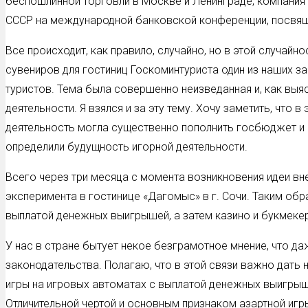
беспошлинной торговли в Москве и Ленинграде, компания
СССР на международной банковской конференции, посвяще
Все происходит, как правило, случайно, но в этой случай
сувениров для гостиниц Госкоминтуриста один из наших з
туристов. Тема была совершенно неизведанная и, как выя
деятельности. Я взялся и за эту тему. Хочу заметить, что
деятельность могла существенно пополнить госбюджет и 
определили будущность игорной деятельности.
Всего через три месяца с момента возникновения идеи в
эксперимента в гостинице «Дагомыс» в г. Сочи. Таким об
выплатой денежных выигрышей, а затем казино и букмеке
У нас в стране бытует некое безграмотное мнение, что д
законодательства. Полагаю, что в этой связи важно дать 
игры на игровых автоматах с выплатой денежных выигрышей
Отличительной чертой и основным признаком азартной игры