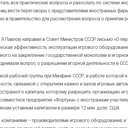
тать все практические вопросы и разослать по системе ин
ниц вести переговоры с представителями иностранных фирм
мо в правительство для рассмотрения вопроса о принятии 
.Я.Павлов направил в Совет Министров СССР письмо «О пер
еская эффективность эксплуатации игрового оборудования
нного на закрепление государственной монополии в игорно
поднимали вопрос о разрешении игорной деятельности в ССС
ой рабочей группы при Минфине СССР, в работе которой я 
ности, связанной с открытием казино и залов игровых авт
остранного капитала, которому разрешить организацию иго
овместное предприятие «Фортуна» с иностранным участием
енам уставным капиталом в размере 12 млн. долл. США.
компаниями – производителями игрового оборудования, и 1