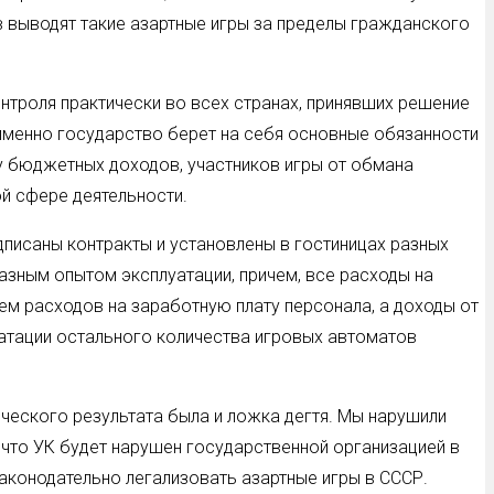
в выводят такие азартные игры за пределы гражданского
нтроля практически во всех странах, принявших решение
 именно государство берет на себя основные обязанности
у бюджетных доходов, участников игры от обмана
ой сфере деятельности.
дписаны контракты и установлены в гостиницах разных
зным опытом эксплуатации, причем, все расходы на
ем расходов на заработную плату персонала, а доходы от
уатации остального количества игровых автоматов
ческого результата была и ложка дегтя. Мы нарушили
 что УК будет нарушен государственной организацией в
аконодательно легализовать азартные игры в СССР.