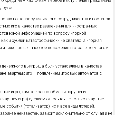
 по кредитным карточкам, первое выступление гражданина
другое.
говорах по вопросу взаимного сотрудничества и поставок
тных игр в качестве развлечения для иностранных
достоверной информацией по вопросу игорной
 как и рублей катастрофически не хватало, а игорная
ия и тяжелое финансовое положение в стране во многом
ой денежного выигрыша были установлены в качестве
не азартных игр — появлением игровых автоматов с
ртные игры, там все равно обман и нарушение
 азартная игра) сделкам относятся не только азартные
ые события (тотализатор), но и все виды лотерей.
аранее неизвестен, зависит исключительно от случая и не