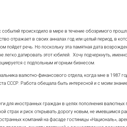
 событий происходило в мире в течение обозримого прошло
ство отражает в своих анналах год или целый период, в кот
ором пойдет речь. Но поскольку эта памятная дата возрожд
не легко датировать этот юбилей. Хочу подчеркнуть, именно
социируется с подпольным игорным бизнесом.
альника валютно-финансового отдела, когда мне в 1987 го
ста СССР. Работа обещала быть интересной и с моим знани
ги для иностранных граждан в целях пополнения валютных п
ой страх и риск открывать дорогу новым, не имевшимся ран
остранных компаний на фасаде гостиницы «Националь», аре