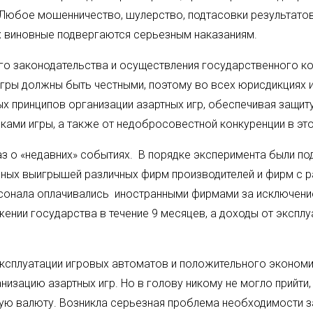
ы. Любое мошенничество, шулерство, подтасовки результато
ах виновные подвергаются серьезным наказаниям.
го законодательства и осуществления государственного ко
 игры должны быть честными, поэтому во всех юрисдикциях
х принципов организации азартных игр, обеспечивая защит
ками игры, а также от недобросовестной конкуренции в эт
аз о «недавних» событиях. В порядке эксперимента были по
ных выигрышей различных фирм производителей и фирм с ра
ерсонала оплачивались иностранными фирмами за исключени
ении государства в течение 9 месяцев, а доходы от экспл
эксплуатации игровых автоматов и положительного экономи
зацию азартных игр. Но в голову никому не могло прийти,
ную валюту. Возникла серьезная проблема необходимости з