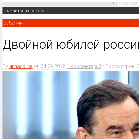
Анонсы и
Поделиться постом
События
Двойной юбилей россий
By
annazolina
on
04.06.2018
1 комментарий
/ Просмотров: 