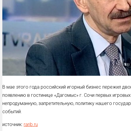
В мае этого года российский игорный бизнес пережил дво
появлению в гостинице «Дагомыс» г. Сочи первых игровы
непродуманную, запретительную, политику нашего государ
событий.
источник:
rarib.ru