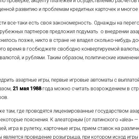
 по проверке, акцепту платежей и осуществлению расчетов
нной развитию и проблемам кредитных карточек и многое 
ности все-таки есть своя закономерность. Однажды на пере
арубежных партнеров предложил подумать о внедрении азар
снилось позже, никто в стране не владел сколько-нибудь 
 в это время в госбюджете свободно конвертируемой валюты,
валютой, и рублями. Таким образом, политические изменен
недрить азартные игры, первые игровые автоматы с выплат
разом,
21 мая 1988
года можно считать возрождением в стра
ров.
аже там, где проводятся лицензированные государством аза
некоторые пояснения. К алеаторным (от латинского «alea» —
, игра в рулетку, карточные игры, прием ставок на различн
 является проведение розыгрыша, при котором исход игры з