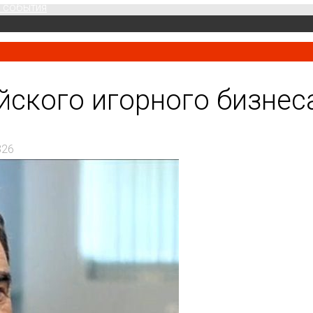
 события
ского игорного бизнес
326