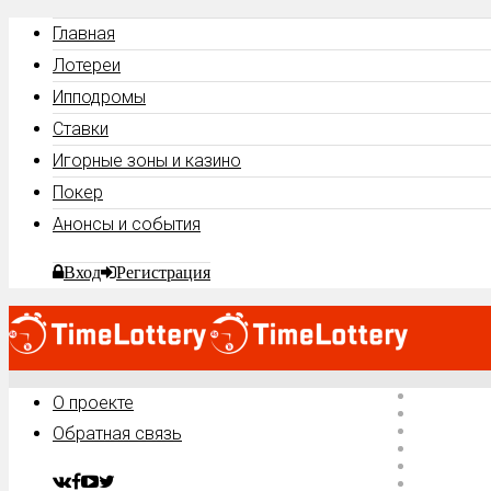
Главная
Лотереи
Ипподромы
Ставки
Игорные зоны и казино
Покер
Анонсы и события
Вход
Регистрация
Главная
О проекте
Лотереи
Ипподро
Обратная связь
Ставки
Игорные 
Покер