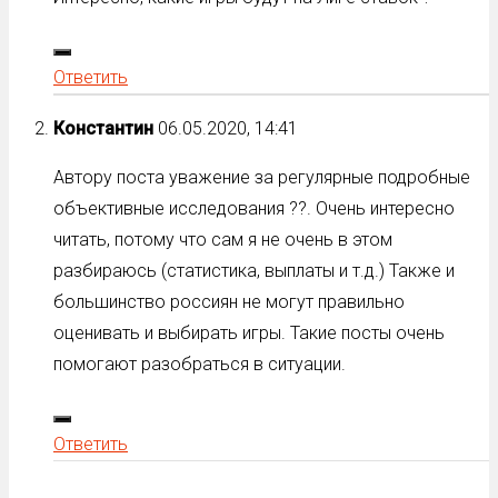
Ответить
Константин
06.05.2020, 14:41
Автору поста уважение за регулярные подробные
объективные исследования ??. Очень интересно
читать, потому что сам я не очень в этом
разбираюсь (статистика, выплаты и т.д.) Также и
большинство россиян не могут правильно
оценивать и выбирать игры. Такие посты очень
помогают разобраться в ситуации.
Ответить