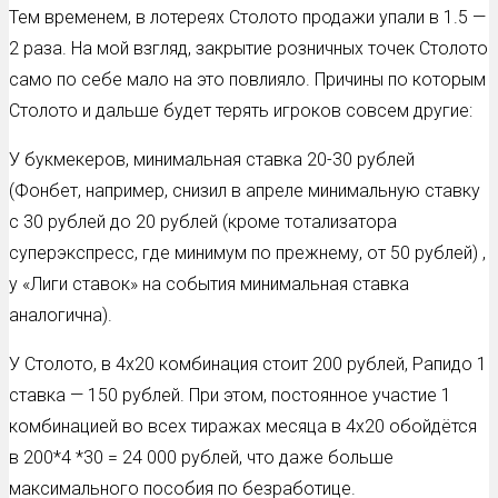
Тем временем, в лотереях Столото продажи упали в 1.5 —
2 раза. На мой взгляд, закрытие розничных точек Столото
само по себе мало на это повлияло. Причины по которым
Столото и дальше будет терять игроков совсем другие:
У букмекеров, минимальная ставка 20-30 рублей
(Фонбет, например, снизил в апреле минимальную ставку
с 30 рублей до 20 рублей (кроме тотализатора
суперэкспресс, где минимум по прежнему, от 50 рублей) ,
у «Лиги ставок» на события минимальная ставка
аналогична).
У Столото, в 4х20 комбинация стоит 200 рублей, Рапидо 1
ставка — 150 рублей. При этом, постоянное участие 1
комбинацией во всех тиражах месяца в 4х20 обойдётся
в 200*4 *30 = 24 000 рублей, что даже больше
максимального пособия по безработице.