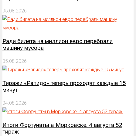
05.08.2026
Ради билета на миллион евро перебрали
машину мусора
05.08.2026
Тиражи «Рапидо» теперь проходят каждые 15
минут
04.08.2026
Итоги Фортунаты в Морковске. 4 августа 52
тираж