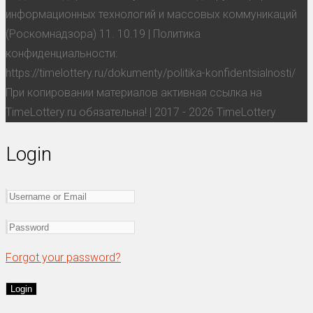
информационных технологий и массовых коммуникаций
(Роскомнадзора) 11. 10.19 | Политика
конфиденциальности:
https://timelottery.ru/dokumenty/politika-konfidentsialnosti/
При копировании материалов активная ссылка на
TimeLottery.ru обязательна! | 2017 - 2026 TimeLottery
Login
Forgot your password?