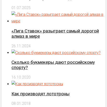
01.07.2025
«Лига Ставок» разыграет самый дорогой
алмаз в мире
26.11.2024
Сколько букмекеры дают российскому
спорту?
16.10.2020
Как производят лототроны
08.01.2018