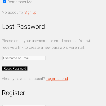
Remember Me
No account?
Sign up
Lost Password
Please enter your username or email address. You will
receive a link to create a new password via email.
Already have an account?
Login instead
Register