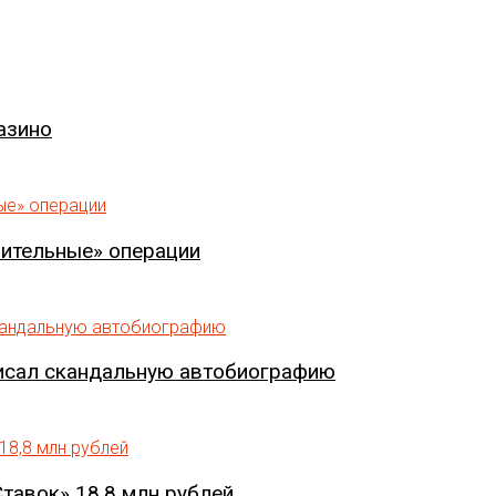
азино
рительные» операции
писал скандальную автобиографию
Ставок» 18,8 млн рублей