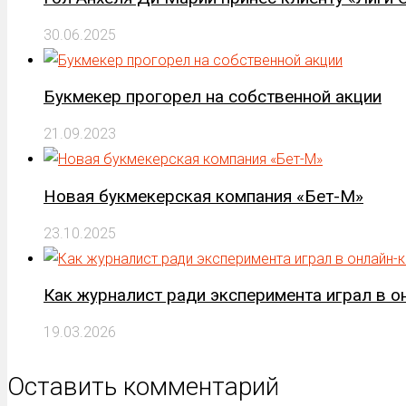
30.06.2025
Букмекер прогорел на собственной акции
21.09.2023
Новая букмекерская компания «Бет-М»
23.10.2025
Как журналист ради эксперимента играл в о
19.03.2026
Оставить комментарий