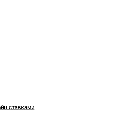
айн ставками