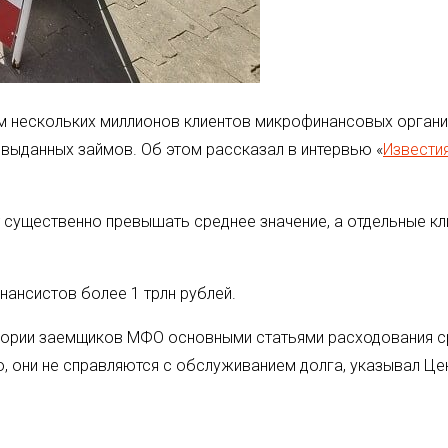
м нескольких миллионов клиентов микрофинансовых организ
ы выданных займов. Об этом рассказал в интервью «
Извести
 существенно превышать среднее значение, а отдельные кли
нансистов более 1 трлн рублей.
егории заемщиков МФО основными статьями расходования ср
о, они не справляются с обслуживанием долга, указывал Це