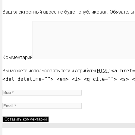
Ваш электронный адрес не будет опубликован. Обязател
Комментарий
Вы можете использовать теги и атрибуты
HTML
:
<a href
<del datetime=""> <em> <i> <q cite=""> <s> <