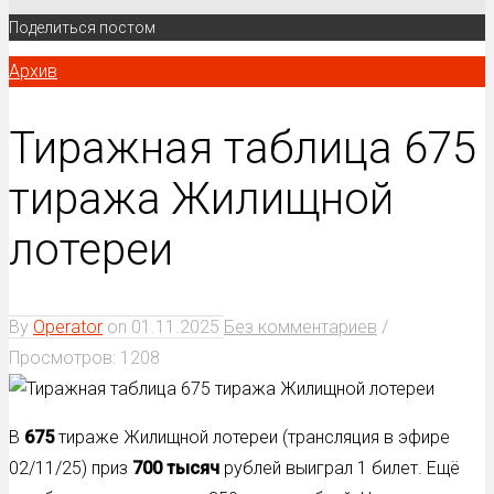
Поделиться постом
Архив
Тиражная таблица 675
тиража Жилищной
лотереи
By
Operator
on
01.11.2025
Без комментариев
/
Просмотров: 1208
В
675
тираже Жилищной лотереи (трансляция в эфире
02/11/25) приз
700 тысяч
рублей выиграл 1 билет. Ещё