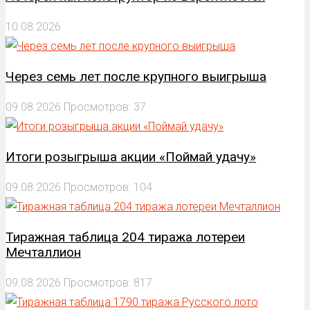
10.08.2026
Через семь лет после крупного выигрыша
09.08.2026
Просмотров: 37
Итоги розыгрыша акции «Поймай удачу»
09.08.2026
Просмотров: 104
Тиражная таблица 204 тиража лотереи
Мечталлион
09.08.2026
Просмотров: 817