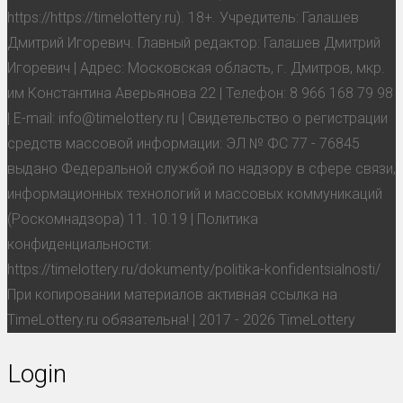
https://https://timelottery.ru). 18+. Учредитель: Галашев
Дмитрий Игоревич. Главный редактор: Галашев Дмитрий
Игоревич | Адрес: Московская область, г. Дмитров, мкр.
им Константина Аверьянова 22 | Телефон: 8 966 168 79 98
| E-mail: info@timelottery.ru | Свидетельство о регистрации
средств массовой информации: ЭЛ № ФС 77 - 76845
выдано Федеральной службой по надзору в сфере связи,
информационных технологий и массовых коммуникаций
(Роскомнадзора) 11. 10.19 | Политика
конфиденциальности:
https://timelottery.ru/dokumenty/politika-konfidentsialnosti/
При копировании материалов активная ссылка на
TimeLottery.ru обязательна! | 2017 - 2026 TimeLottery
Login