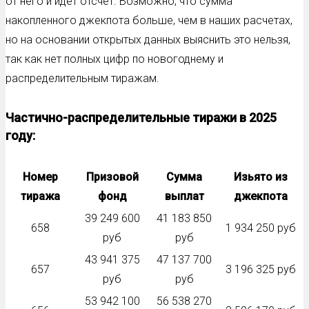
от него и идёт отсчет. Возможно, что сумма
накопленного джекпота больше, чем в наших расчетах,
но на основании открытых данных выяснить это нельзя,
так как нет полных цифр по новогоднему и
распределительным тиражам.
Частично-распределительные тиражи в 2025
году:
Номер
Призовой
Сумма
Изьято из
тиража
фонд
выплат
джекпота
39 249 600
41 183 850
658
1 934 250 руб
руб
руб
43 941 375
47 137 700
657
3 196 325 руб
руб
руб
53 942 100
56 538 270