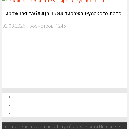
Тиражная таблица 1784 тиража Русского лото
02.08.2026
Просмотров: 1245
О проекте
Обратная связь
Анонсы, мероприятия, события
Сетевое издание «TimeLottery» (адрес в сети Интернет -