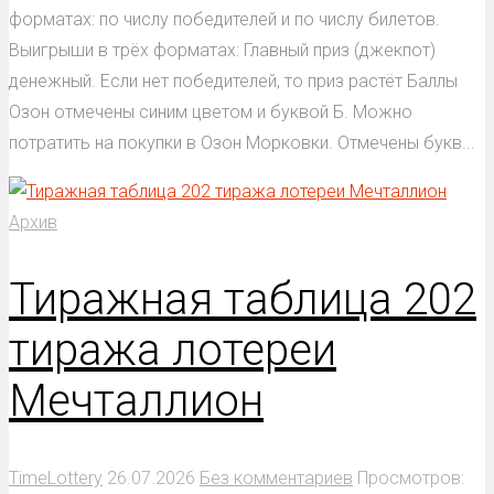
форматах: по числу победителей и по числу билетов.
Выигрыши в трёх форматах: Главный приз (джекпот)
денежный. Если нет победителей, то приз растёт Баллы
Озон отмечены синим цветом и буквой Б. Можно
потратить на покупки в Озон Морковки. Отмечены букв...
Архив
Тиражная таблица 202
тиража лотереи
Мечталлион
TimeLottery
26.07.2026
Без комментариев
Просмотров: