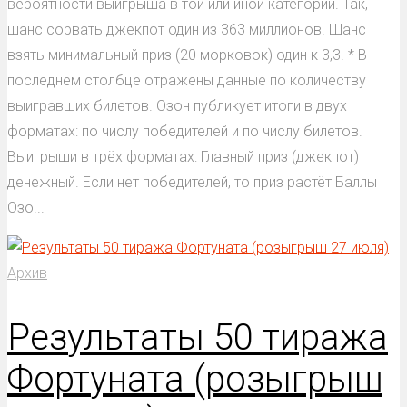
вероятности выигрыша в той или иной категории. Так,
шанс сорвать джекпот один из 363 миллионов. Шанс
взять минимальный приз (20 морковок) один к 3,3. * В
последнем столбце отражены данные по количеству
выигравших билетов. Озон публикует итоги в двух
форматах: по числу победителей и по числу билетов.
Выигрыши в трёх форматах: Главный приз (джекпот)
денежный. Если нет победителей, то приз растёт Баллы
Озо...
Архив
Результаты 50 тиража
Фортуната (розыгрыш