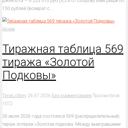
джекпота — 6 223 010 руб (9,5% от сборов) Выигрыши по
150 рублей (возврат с...
Архив
Тиражная таблица 569
тиража «Золотой
Подковы»
TimeLottery
26.07.2026
Без комментариев
Просмотров:
1072
26 июля 2026 года состоялся 569 (распределительный)
тираж лотереи «Золотая подкова. Между выигравшими