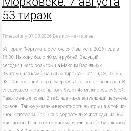
Морковске. 7 августа
53 тираж
TimeLottery
07.08.2026
Без комментариев
53 тираж Фортуната состоялся 7 августа 2026 года в
15:00. На кону было 40 млн рублей. Ведущий
сегодняшнего розыгрыша Максим Васильчук.
Выигрышная комбинация 53 тиража — 02, 19, 34, 07, 26,
03, 14 и розовый шар номер 48. Джекпот не разыгран. В
следующем тираже на кону будет 45 миллионов рублей.
Разыгранные призы В таблице ниже актуальный перечень
призов . Также указаны вероятности выигрыша в той или
иной категории. Так, шанс сорвать джекпот один из 363
миллионов. Шанс взять минимальный приз (20 морковок)
один к 3,3. * В последнем столбце отражены данные по