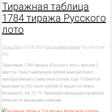
Тиражная таблица
1784 тиража Русского
лото
TimeLottery
02.08.2026
Без комментариев
Просмотров:
682
Трансляция 1784 тиража «Русского лото» прошла 2
авугста. Приз 5 миллионов рублей выиграл билет,
приобретённый в Североной Осетии. Ещё 10 билетов
выиграли по 500 тысяч рублей. В мешке остались
бочонки 61, 69, 73, 75. Тиражная таблица для проверки
билетов по выпавшим номерам: