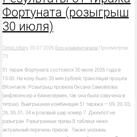
Фортуната (розыгрыш
30 июля)
TimeLottery
30.07.2026
Без комментариев
Просмотров:
73
51 тираж Фортуната состоялся 30 июля 2026 года в
15:00. На кону было 30 млн рублей, трансляция прошла
ВКонтакте. Розыгрыш провела Оксана Самойлова
(инфлюенсер и бизнесвумен, так она была озвучена в
титрах). Выигрышная комбинация 51 тиража — 09, 20, 03,
26, 30, 01, 34 и розовый шар номер 7. Джекпот не
разыгран. Разыгранные призы В таблице ниже
актуальный перечень призов . Также указаны