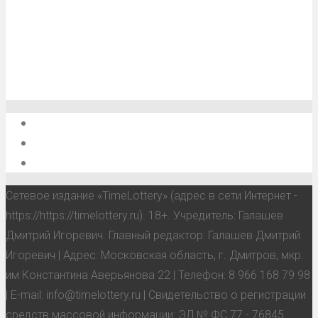
О проекте
Обратная связь
Анонсы, мероприятия, события
Сетевое издание «TimeLottery» (адрес в сети Интернет -
https://https://timelottery.ru). 18+. Учредитель: Галашев
Дмитрий Игоревич. Главный редактор: Галашев Дмитрий
Игоревич | Адрес: Московская область, г. Дмитров, мкр.
им Константина Аверьянова 22 | Телефон: 8 966 168 79 98
| E-mail: info@timelottery.ru | Свидетельство о регистрации
средств массовой информации: ЭЛ № ФС 77 - 76845