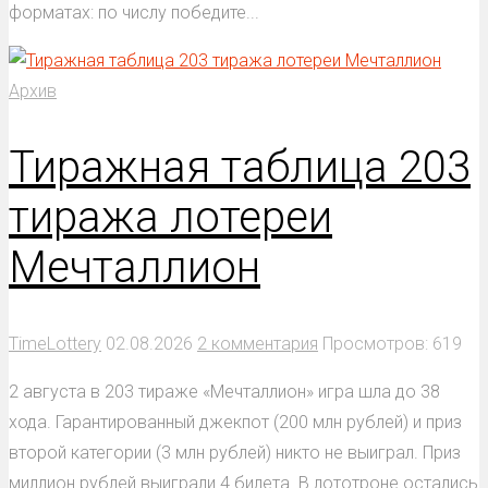
форматах: по числу победите...
Архив
Тиражная таблица 203
тиража лотереи
Мечталлион
TimeLottery
02.08.2026
2 комментария
Просмотров: 619
2 августа в 203 тираже «Мечталлион» игра шла до 38
хода. Гарантированный джекпот (200 млн рублей) и приз
второй категории (3 млн рублей) никто не выиграл. Приз
миллион рублей выиграли 4 билета. В лототроне остались