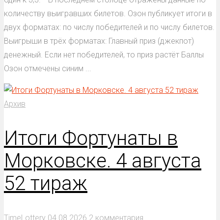
количеству выигравших билетов. Озон публикует итоги в
двух форматах: по числу победителей и по числу билетов.
Выигрыши в трёх форматах: Главный приз (джекпот)
денежный. Если нет победителей, то приз растёт Баллы
Озон отмечены синим ...
Архив
Итоги Фортунаты в
Морковске. 4 августа
52 тираж
TimeLottery
04.08.2026
2 комментария