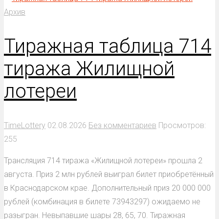
Архив
Тиражная таблица 714
тиража Жилищной
лотереи
TimeLottery
02.08.2026
Без комментариев
Просмотров:
255
Трансляция 714 тиража «Жилищной лотереи» прошла 2
августа. Приз 2 млн рублей выиграл билет приобретённый
в Краснодарском крае. Дополнительный приз 20 000 000
рублей (комбинация в билете 73943297) ожидаемо не
разыгран. Невыпавшие шары 28, 65, 70. Тиражная