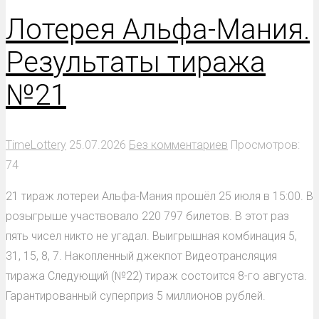
Лотерея Альфа-Мания.
Результаты тиража
№21
TimeLottery
25.07.2026
Без комментариев
Просмотров:
74
21 тираж лотереи Альфа-Мания прошёл 25 июля в 15:00. В
розыгрыше участвовало 220 797 билетов. В этот раз
пять чисел никто не угадал. Выигрышная комбинация 5,
31, 15, 8, 7. Накопленный джекпот Видеотрансляция
тиража Следующий (№22) тираж состоится 8-го августа.
Гарантированный суперприз 5 миллионов рублей.