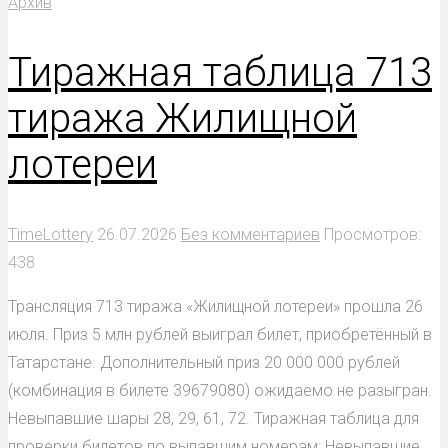
Архив
Тиражная таблица 713
тиража Жилищной
лотереи
TimeLottery
26.07.2026
Без комментариев
Просмотров:
438
Трансляция 713 тиража «Жилищной лотереи» прошла 26
июля. Приз 5 млн рублей выиграл билет, приобретённый в
Татарстане. Дополнительный приз 20 000 000 рублей
(комбинация в билете 39679080) ожидаемо не разыгран.
Невыпавшие шары 28, 29, 61, 72. Тиражная таблица для
проверки билетов по выпавшим номерам: Невыпавшие