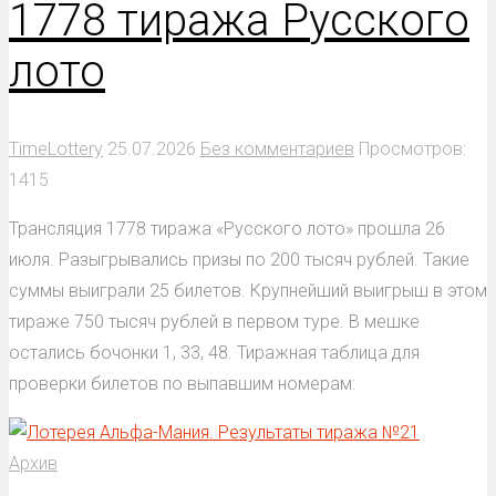
1778 тиража Русского
лото
TimeLottery
25.07.2026
Без комментариев
Просмотров:
1415
Трансляция 1778 тиража «Русского лото» прошла 26
июля. Разыгрывались призы по 200 тысяч рублей. Такие
суммы выиграли 25 билетов. Крупнейший выигрыш в этом
тираже 750 тысяч рублей в первом туре. В мешке
остались бочонки 1, 33, 48. Тиражная таблица для
проверки билетов по выпавшим номерам:
Архив