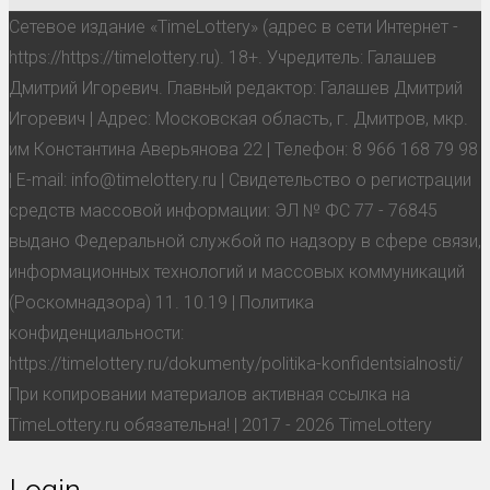
Сетевое издание «TimeLottery» (адрес в сети Интернет -
https://https://timelottery.ru). 18+. Учредитель: Галашев
Дмитрий Игоревич. Главный редактор: Галашев Дмитрий
Игоревич | Адрес: Московская область, г. Дмитров, мкр.
им Константина Аверьянова 22 | Телефон: 8 966 168 79 98
| E-mail: info@timelottery.ru | Свидетельство о регистрации
средств массовой информации: ЭЛ № ФС 77 - 76845
выдано Федеральной службой по надзору в сфере связи,
информационных технологий и массовых коммуникаций
(Роскомнадзора) 11. 10.19 | Политика
конфиденциальности:
https://timelottery.ru/dokumenty/politika-konfidentsialnosti/
При копировании материалов активная ссылка на
TimeLottery.ru обязательна! | 2017 - 2026 TimeLottery