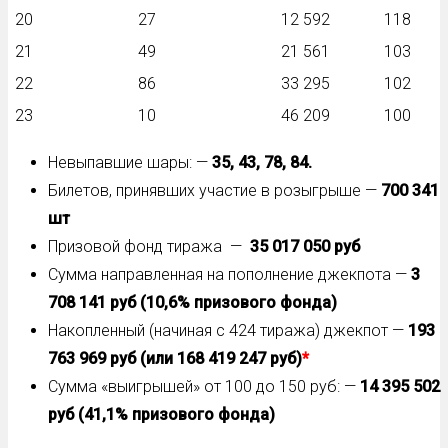
20
27
12 592
118
21
49
21 561
103
22
86
33 295
102
23
10
46 209
100
Невыпавшие шары: —
35, 43, 78, 84.
Билетов, принявших участие в розыгрыше —
700 341
шт
Призовой фонд тиража —
35 017 050 руб
Сумма направленная на пополнение джекпота —
3
708 141 руб (10,6% призового фонда)
Накопленный (начиная с 424 тиража) джекпот —
193
763 969 руб (или 168 419 247 руб)
*
Сумма «выигрышей» от 100 до 150 руб: —
14 395 502
руб (41,1% призового фонда)