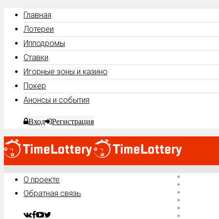
Главная
Лотереи
Ипподромы
Ставки
Игорные зоны и казино
Покер
Анонсы и события
Вход
Регистрация
Главная
О проекте
Лотереи
Ипподро
Обратная связь
Ставки
Игорные 
Покер