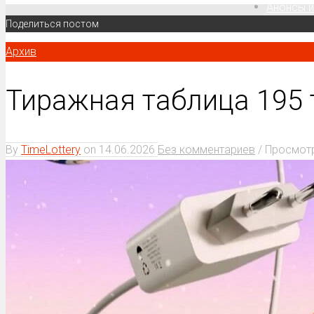
Анонсы и
Поделиться постом
Архив
Тиражная таблица 195
By
TimeLottery
on
14.06.2026
Без комментариев
/ Просмот