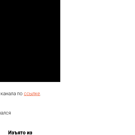
 канала по
ссылке
.
шался
Изъято из