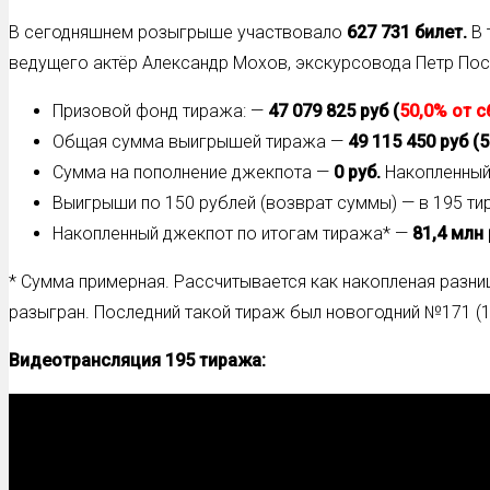
В сегодняшнем розыгрыше участвовало
627 731
билет.
В 
ведущего актёр Александр Мохов, экскурсовода Петр По
Призовой фонд тиража: —
47 079 825 руб
(
50,0% от 
Общая сумма выигрышей тиража —
49 115 450 руб (
Сумма на пополнение джекпота —
0 руб.
Накопленный
Выигрыши по 150 рублей (возврат суммы) — в 195 ти
Накопленный джекпот по итогам тиража* —
81,4 млн
* Сумма примерная. Рассчитывается как накопленая разн
разыгран. Последний такой тираж был новогодний №171 (
Видеотрансляция 195
тиража: