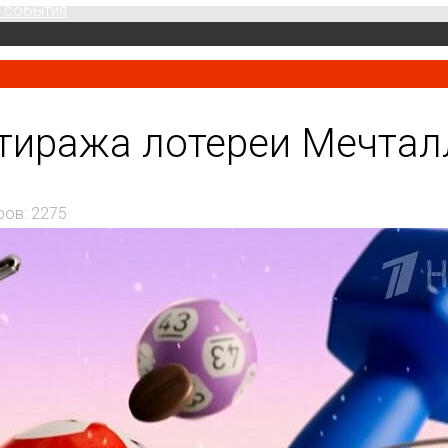
 события
 тиража лотереи Мечтал
ров: 2275