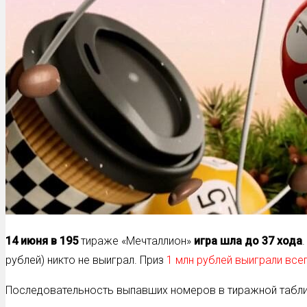
14 июня в
195
тираже «Мечталлион»
игра шла до 37 хода
рублей) никто не выиграл. Приз
1 млн рублей выиграли все
Последовательность выпавших номеров в тиражной табли