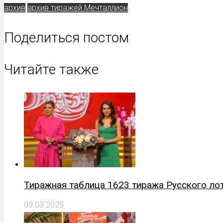
архив
архив тиражей Мечталлион
Поделиться постом
Читайте также
Тиражная таблица 1623 тиража Русского ло
09.03.2025