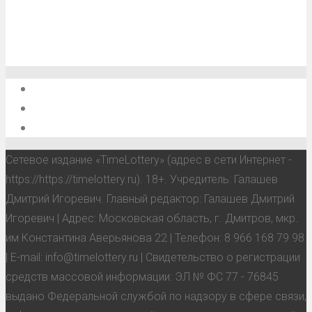
О проекте
Обратная связь
Анонсы, мероприятия, события
Сетевое издание «TimeLottery» (адрес в сети Интернет -
https://https://timelottery.ru). 18+. Учредитель: Галашев
Дмитрий Игоревич. Главный редактор: Галашев Дмитрий
Игоревич | Адрес: Московская область, г. Дмитров, мкр.
им Константина Аверьянова 22 | Телефон: 8 966 168 79 98
| E-mail: info@timelottery.ru | Свидетельство о регистрации
средств массовой информации: ЭЛ № ФС 77 - 76845
выдано Федеральной службой по надзору в сфере связи,