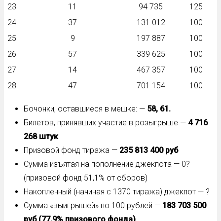
23
11
94 735
125
24
37
131 012
100
25
9
197 887
100
26
57
339 625
100
27
14
467 357
100
28
47
701 154
100
Бочонки, оставшиеся в мешке: —
58, 61.
Билетов, принявших участие в розыгрыше —
4 716
268 штук
Призовой фонд тиража —
235 813 400 руб
Сумма изъятая на пополнение джекпота — 0?
(призовой фонд 51,1% от сборов)
Накопленный (начиная с 1370 тиража) джекпот — ?
Сумма «выигрышей» по 100 рублей —
183 703 500
руб (77,9% призового фонда)