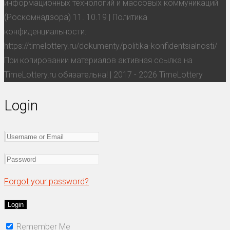
информационных технологий и массовых коммуникаций
(Роскомнадзора) 11. 10.19 | Политика
конфиденциальности:
https://timelottery.ru/dokumenty/politika-konfidentsialnosti/
При копировании материалов активная ссылка на
TimeLottery.ru обязательна! | 2017 - 2026 TimeLottery
Login
Forgot your password?
Remember Me