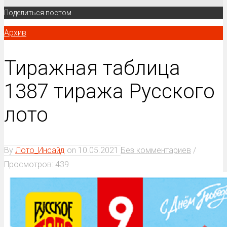
Поделиться постом
Архив
Тиражная таблица
1387 тиража Русского
лото
By
Лото_Инсайд
on
10.05.2021
Без комментариев
/
Просмотров: 439