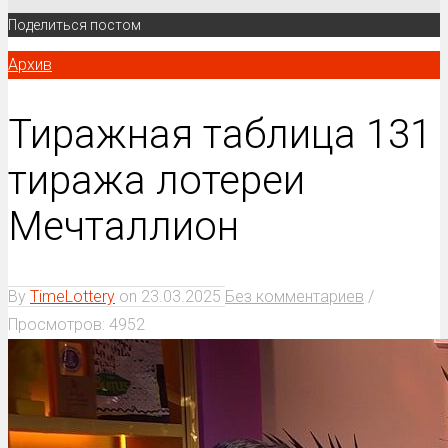
Поделиться постом
Архив
Тиражная таблица 131
тиража лотереи
Мечталлион
By
TimeLottery
on
23.03.2025
Без комментариев
/
Просмотров: 4952