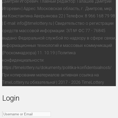
Дмитрий Игоревич. Главный редактор: Галашев Дмитрий
Игоревич | Адрес: Московская область, г. Дмитров, мкр.
им Константина Аверьянова 22 | Телефон: 8 966 168 79 98
| E-mail: info@timelottery.ru | Свидетельство о регистрации
средств массовой информации: ЭЛ № ФС 77 - 76845
выдано Федеральной службой по надзору в сфере связи,
информационных технологий и массовых коммуникаций
(Роскомнадзора) 11. 10.19 | Политика
конфиденциальности:
https://timelottery.ru/dokumenty/politika-konfidentsialnosti/
При копировании материалов активная ссылка на
TimeLottery.ru обязательна! | 2017 - 2026 TimeLottery
Login