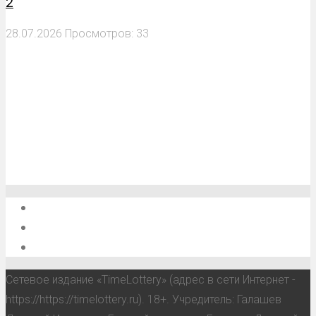
2
28.07.2026
Просмотров: 33
О проекте
Обратная связь
Анонсы, мероприятия, события
Сетевое издание «TimeLottery» (адрес в сети Интернет -
https://https://timelottery.ru). 18+. Учредитель: Галашев