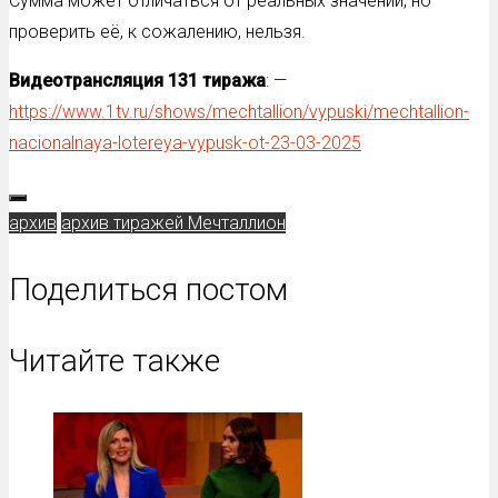
Сумма может отличаться от реальных значений, но
проверить её, к сожалению, нельзя.
Видеотрансляция 131
тиража
: —
https://www.1tv.ru/shows/mechtallion/vypuski/mechtallion-
nacionalnaya-lotereya-vypusk-ot-23-03-2025
архив
архив тиражей Мечталлион
Поделиться постом
Читайте также