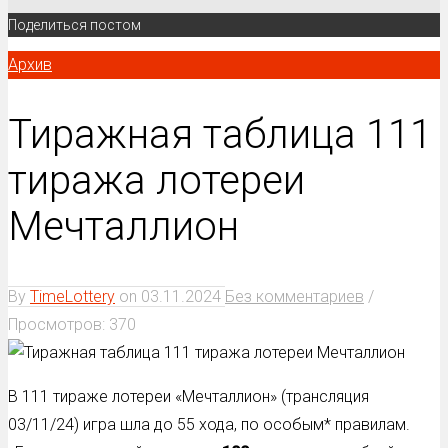
Поделиться постом
Архив
Тиражная таблица 111
тиража лотереи
Мечталлион
By
TimeLottery
on
03.11.2024
Без комментариев
/
Просмотров: 370
В 111 тираже лотереи «Мечталлион» (трансляция
03/11/24) игра шла до 55 хода, по особым* правилам.