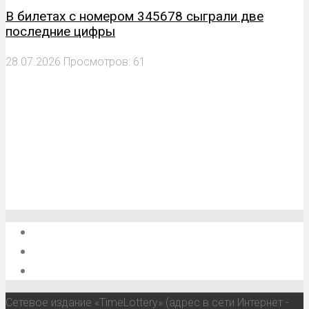
В билетах с номером 345678 сыграли две
последние цифры
28.07.2026
Просмотров: 61
О проекте
Обратная связь
Анонсы, мероприятия, события
Сетевое издание «TimeLottery» (адрес в сети Интернет -