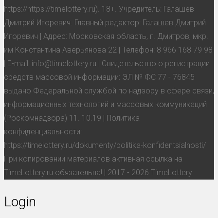
https://https://timelottery.ru). 18+. Учредитель: Галашев
Дмитрий Игоревич. Главный редактор: Галашев Дмитрий
Игоревич | Адрес: Московская область, г. Дмитров, мкр.
им Константина Аверьянова 22 | Телефон: 8 966 168 79 98
| E-mail: info@timelottery.ru | Свидетельство о регистрации
средств массовой информации: ЭЛ № ФС 77 - 76845
выдано Федеральной службой по надзору в сфере связи,
информационных технологий и массовых коммуникаций
(Роскомнадзора) 11. 10.19 | Политика
конфиденциальности:
https://timelottery.ru/dokumenty/politika-konfidentsialnosti/
При копировании материалов активная ссылка на
TimeLottery.ru обязательна! | 2017 - 2026 TimeLottery
Login