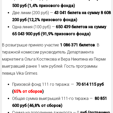
500 руб
(1,4% призового фонда)
Две линии (200 руб) —
43 041 билета на сумму 8 608
200 руб
(12,2% призового фонда)
Одна линия (100 руб) —
650 439 билетов на сумму
65 043 900 руб
(91,9% призового фонда)
В розыгрыше приняло участие
1 086 371 билетов
. В
тиражной комиссии руководитель Департамента
маркетинга Ольга Костякова и Вера Никитина из Перми
выигравший ранее 1 млн рублей. Гость программы
певица Vika Grimes.
Призовой фонд 111 го тиража: —
70 614 115 руб
(
65% от сборов
)
Общая сумма выигрышей 111-го тиража —
80 851
600 руб (46,8% от сборов)
Сумма на пополнение джекпота — 0
руб (потрачено