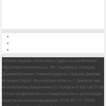
О проекте
Обратная связь
Анонсы, мероприятия, события
Сетевое издание «TimeLottery» (адрес в сети Интернет -
https://https://timelottery.ru). 18+. Учредитель: Галашев
Дмитрий Игоревич. Главный редактор: Галашев Дмитрий
Игоревич | Адрес: Московская область, г. Дмитров, мкр.
им Константина Аверьянова 22 | Телефон: 8 966 168 79 98
| E-mail: info@timelottery.ru | Свидетельство о регистрации
средств массовой информации: ЭЛ № ФС 77 - 76845