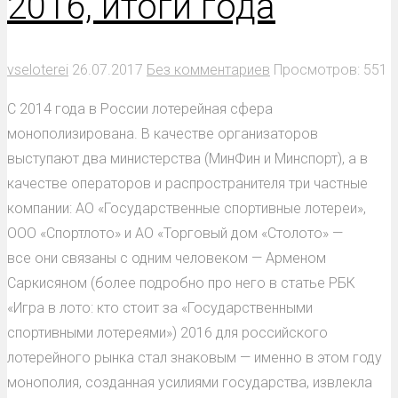
2016, итоги года
vseloterei
26.07.2017
Без комментариев
Просмотров: 551
С 2014 года в России лотерейная сфера
монополизирована. В качестве организаторов
выступают два министерства (МинФин и Минспорт), а в
качестве операторов и распространителя три частные
компании: АО «Государственные спортивные лотереи»,
ООО «Спортлото» и АО «Торговый дом «Столото» —
все они связаны с одним человеком — Арменом
Саркисяном (более подробно про него в статье РБК
«Игра в лото: кто стоит за «Государственными
спортивными лотереями») 2016 для российского
лотерейного рынка стал знаковым — именно в этом году
монополия, созданная усилиями государства, извлекла