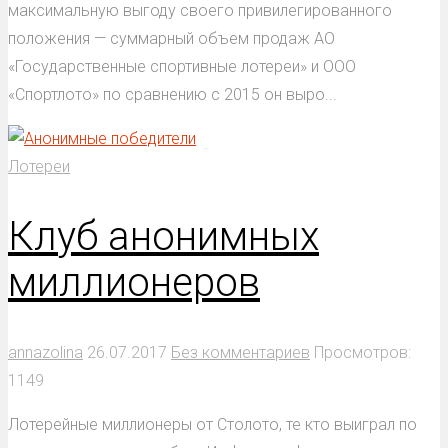
максимальную выгоду своего привилегированного
положения — суммарный объем продаж АО
«Государственные спортивные лотереи» и ООО
«Спортлото» по сравнению с 2015 он выро...
Лотереи
Клуб анонимных
миллионеров
annazolina
26.07.2017
Без комментариев
Просмотров:
1149
Лотерейные миллионеры от Столото, те кто выиграл по