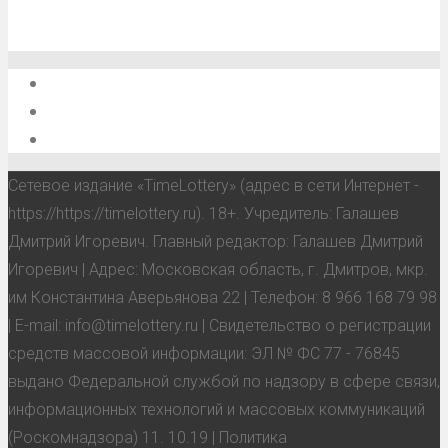
О проекте
Обратная связь
Анонсы, мероприятия, события
Сетевое издание «TimeLottery» (адрес в сети Интернет -
https://https://timelottery.ru). 18+. Учредитель: Галашев
Дмитрий Игоревич. Главный редактор: Галашев Дмитрий
Игоревич | Адрес: Московская область, г. Дмитров, мкр.
им Константина Аверьянова 22 | Телефон: 8 966 168 79 98
| E-mail: info@timelottery.ru | Свидетельство о регистрации
средств массовой информации: ЭЛ № ФС 77 - 76845
выдано Федеральной службой по надзору в сфере связи,
информационных технологий и массовых коммуникаций
(Роскомнадзора) 11. 10.19 | Политика