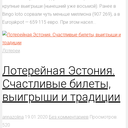
крупные выигрыши (нынешний уже восьмой). Ранее в
Bingo loto сорвали чуть меньше миллиона (907 269), а в
Eurojakpot — 659 115 евро. При этом насел...
Лотереи
Лотерейная Эстония.
Счастливые билеты,
выигрыши и традиции
annazolina
19.01.2020
Без комментариев
Просмотров:
520