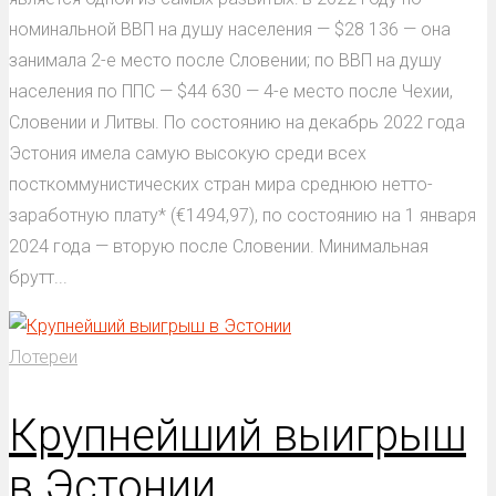
номинальной ВВП на душу населения — $28 136 — она
занимала 2-е место после Словении; по ВВП на душу
населения по ППС — $44 630 — 4-е место после Чехии,
Словении и Литвы. По состоянию на декабрь 2022 года
Эстония имела самую высокую среди всех
посткоммунистических стран мира среднюю нетто-
заработную плату* (€1494,97), по состоянию на 1 января
2024 года — вторую после Словении. Минимальная
брутт...
Лотереи
Крупнейший выигрыш
в Эстонии