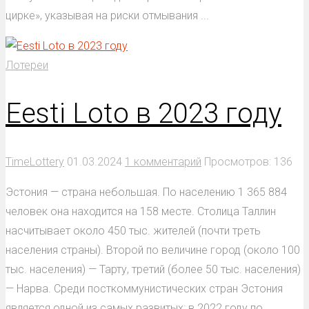
цирке», указывая на риски отмывания ...
Лотереи
Eesti Loto в 2023 году
TimeLottery
01.03.2024
1 комментарий
Просмотров: 136
Эстония — страна небольшая. По населению 1 365 884
человек она находится на 158 месте. Столица Таллин
насчитывает около 450 тыс. жителей (почти треть
населения страны). Второй по величине город (около 100
тыс. населения) — Тарту, третий (более 50 тыс. населения)
— Нарва. Среди посткоммунистических стран Эстония
является одной из самых развитых: в 2022 году по