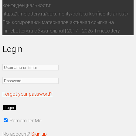
конфиденциальности:
https://timelottery.ru/dokumenty/politika-konfidentsialnosti/
При копировании материалов активная ссылка на
TimeLottery.ru обязательна! | 2017 - 2026 TimeLottery
Login
Forgot your password?
Remember Me
No account?
Sign up