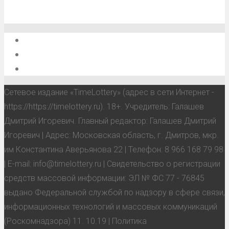
О проекте
Обратная связь
Анонсы, мероприятия, события
Сетевое издание «TimeLottery» (адрес в сети Интернет -
https://https://timelottery.ru). 18+. Учредитель: Галашев
Дмитрий Игоревич. Главный редактор: Галашев Дмитрий
Игоревич | Адрес: Московская область, г. Дмитров, мкр.
им Константина Аверьянова 22 | Телефон: 8 966 168 79 98
| E-mail: info@timelottery.ru | Свидетельство о регистрации
средств массовой информации: ЭЛ № ФС 77 - 76845
выдано Федеральной службой по надзору в сфере связи,
информационных технологий и массовых коммуникаций
(Роскомнадзора) 11. 10.19 | Политика