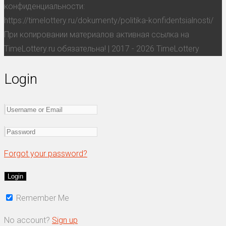
конфиденциальности:
https://timelottery.ru/dokumenty/politika-konfidentsialnosti/
При копировании материалов активная ссылка на
TimeLottery.ru обязательна! | 2017 - 2026 TimeLottery
Login
Forgot your password?
Remember Me
No account?
Sign up