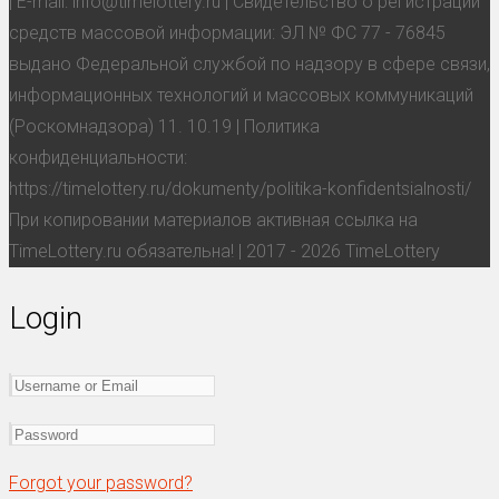
| E-mail: info@timelottery.ru | Свидетельство о регистрации
средств массовой информации: ЭЛ № ФС 77 - 76845
выдано Федеральной службой по надзору в сфере связи,
информационных технологий и массовых коммуникаций
(Роскомнадзора) 11. 10.19 | Политика
конфиденциальности:
https://timelottery.ru/dokumenty/politika-konfidentsialnosti/
При копировании материалов активная ссылка на
TimeLottery.ru обязательна! | 2017 - 2026 TimeLottery
Login
Forgot your password?