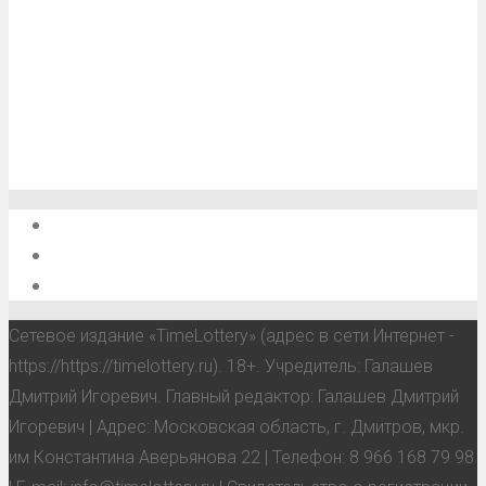
О проекте
Обратная связь
Анонсы, мероприятия, события
Сетевое издание «TimeLottery» (адрес в сети Интернет -
https://https://timelottery.ru). 18+. Учредитель: Галашев
Дмитрий Игоревич. Главный редактор: Галашев Дмитрий
Игоревич | Адрес: Московская область, г. Дмитров, мкр.
им Константина Аверьянова 22 | Телефон: 8 966 168 79 98