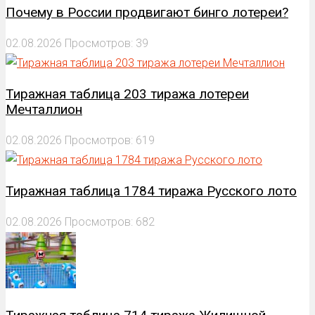
Почему в России продвигают бинго лотереи?
02.08.2026
Просмотров: 39
Тиражная таблица 203 тиража лотереи
Мечталлион
02.08.2026
Просмотров: 619
Тиражная таблица 1784 тиража Русского лото
02.08.2026
Просмотров: 682