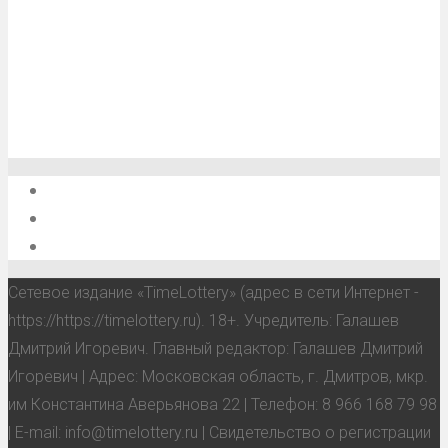
О проекте
Обратная связь
Анонсы, мероприятия, события
Сетевое издание «TimeLottery» (адрес в сети Интернет -
https://https://timelottery.ru). 18+. Учредитель: Галашев
Дмитрий Игоревич. Главный редактор: Галашев Дмитрий
Игоревич | Адрес: Московская область, г. Дмитров, мкр.
им Константина Аверьянова 22 | Телефон: 8 966 168 79 98
| E-mail: info@timelottery.ru | Свидетельство о регистрации