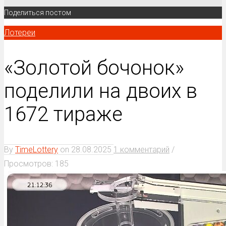
Поделиться постом
Лотереи
«Золотой бочонок»
поделили на двоих в
1672 тираже
By
TimeLottery
on
28.08.2025
1 комментарий
/
Просмотров: 185