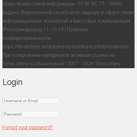
средств массовой информации: ЭЛ № ФС 77 - 76845
выдано Федеральной службой по надзору в сфере связи,
информационных технологий и массовых коммуникаций
(Роскомнадзора) 11. 10.19 | Политика
конфиденциальности:
https://timelottery.ru/dokumenty/politika-konfidentsialnosti/
При копировании материалов активная ссылка на
TimeLottery.ru обязательна! | 2017 - 2026 TimeLottery
Login
Forgot your password?