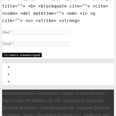
title=""> <b> <blockquote cite=""> <cite>
<code> <del datetime=""> <em> <i> <q
cite=""> <s> <strike> <strong>
О проекте
Обратная связь
Анонсы, мероприятия, события
Сетевое издание «TimeLottery» (адрес в сети Интернет -
https://https://timelottery.ru). 18+. Учредитель: Галашев
Дмитрий Игоревич. Главный редактор: Галашев Дмитрий
Игоревич | Адрес: Московская область, г. Дмитров, мкр.