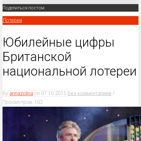
Поделиться постом
Лотереи
Юбилейные цифры
Британской
национальной лотереи
By
annazolina
on
07.10.2015
Без комментариев
/
Просмотров: 102