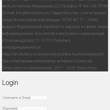
им Константина Аверьянова 22 | Телефон: 8 966 168 79 98
| E-mail: info@timelottery.ru | Свидетельство о регистрации
средств массовой информации: ЭЛ № ФС 77 - 76845
выдано Федеральной службой по надзору в сфере связи,
информационных технологий и массовых коммуникаций
(Роскомнадзора) 11. 10.19 | Политика
конфиденциальности:
https://timelottery.ru/dokumenty/politika-konfidentsialnosti/
При копировании материалов активная ссылка на
TimeLottery.ru обязательна! | 2017 - 2026 TimeLottery
Login