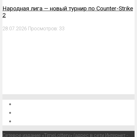
Народная лига — новый турнир по Counter-Strike
2
28.07.2026
Просмотров: 33
О проекте
Обратная связь
Анонсы, мероприятия, события
Сетевое издание «TimeLottery» (адрес в сети Интернет -