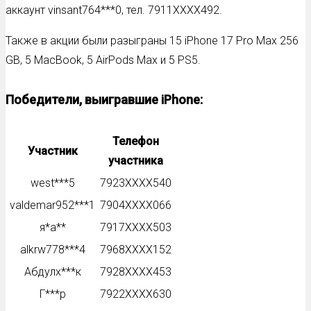
аккаунт vinsant764***0, тел. 7911XXXX492.
Также в акции были разыграны 15 iPhone 17 Pro Max 256
GB, 5 MacBook, 5 AirPods Max и 5 PS5.
Победители, выигравшие iPhone:
Телефон
Участник
участника
west***5
7923XXXX540
valdemar952***1
7904XXXX066
я*а**
7917XXXX503
alkrw778***4
7968XXXX152
Абдулх***к
7928XXXX453
Г***р
7922XXXX630