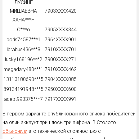
ЛУСИНЕ
МИШАЕВНА
7903XXXX420
ХАЧА***Н
O***o
7905XXXX344
boris74587***1
7964XXXX901
lbrabus436***8
7910XXXX701
lucky168196***2
7900XXXX271
megadary480***1
7910XXXX462
13113180690***5
7904XXXX085
89134191948***5
7950XXXX600
adept993375***7
7917XXXX991
В первом варианте опубликованного списка победителей
на один аккаунт пришлось три айфона. В Столото
объяснили
это технической сложностью с