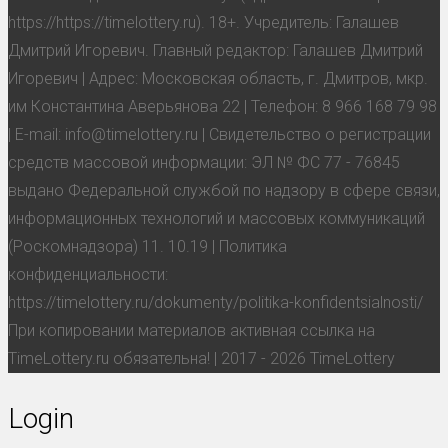
https://https://timelottery.ru). 18+. Учредитель: Галашев
Дмитрий Игоревич. Главный редактор: Галашев Дмитрий
Игоревич | Адрес: Московская область, г. Дмитров, мкр.
им Константина Аверьянова 22 | Телефон: 8 966 168 79 98
| E-mail: info@timelottery.ru | Свидетельство о регистрации
средств массовой информации: ЭЛ № ФС 77 - 76845
выдано Федеральной службой по надзору в сфере связи,
информационных технологий и массовых коммуникаций
(Роскомнадзора) 11. 10.19 | Политика
конфиденциальности:
https://timelottery.ru/dokumenty/politika-konfidentsialnosti/
При копировании материалов активная ссылка на
TimeLottery.ru обязательна! | 2017 - 2026 TimeLottery
Login