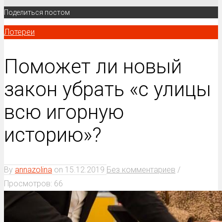
Поделиться постом
Лотереи
Поможет ли новый
закон убрать «с улицы
всю игорную
историю»?
By
annazolina
on
15.12.2019
Без комментариев
/
Просмотров: 66