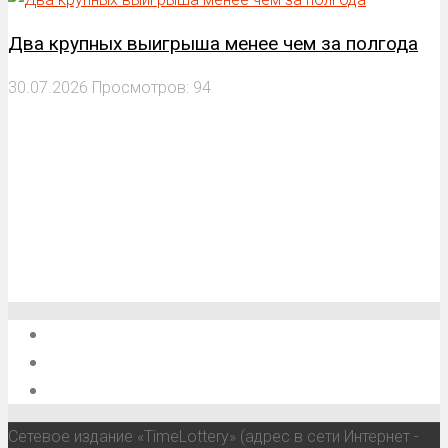
Два крупных выигрыша менее чем за полгода
30.07.2026
Просмотров: 94
О проекте
Обратная связь
Анонсы, мероприятия, события
Сетевое издание «TimeLottery» (адрес в сети Интернет -