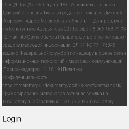
https://https://timelottery.ru). 18+. Учредитель: Галашев
Дмитрий Игоревич. Главный редактор: Галашев Дмитрий
Игоревич | Адрес: Московская область, г. Дмитров, мкр.
им Константина Аверьянова 22 | Телефон: 8 966 168 79 98
| E-mail: info@timelottery.ru | Свидетельство о регистрации
средств массовой информации: ЭЛ № ФС 77 - 76845
выдано Федеральной службой по надзору в сфере связи,
информационных технологий и массовых коммуникаций
(Роскомнадзора) 11. 10.19 | Политика
конфиденциальности:
https://timelottery.ru/dokumenty/politika-konfidentsialnosti/
При копировании материалов активная ссылка на
TimeLottery.ru обязательна! | 2017 - 2026 TimeLottery
Login