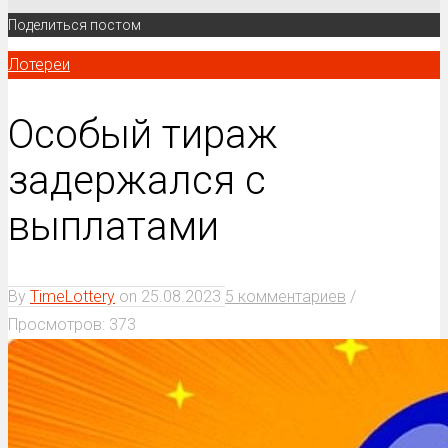
Поделиться постом
Лотереи
Особый тираж
задержался с
выплатами
By
TimeLottery
on
25.08.2023
5 комментариев
/
Просмотров: 373