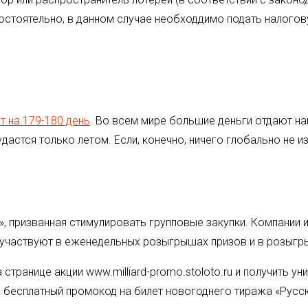
самостоятельно, в данном случае необходдимо подать налог
т на 179-180 день
. Во всем мире большие деньги отдают на
дастся только летом. Если, конечно, ничего глобально не из
, призванная стимулировать групповые закупки. Компании из
) участвуют в еженедельных розыгрышах призов и в розыгр
транице акции www.milliard-promo.stoloto.ru и получить у
я бесплатный промокод на билет новогоднего тиража «Русс