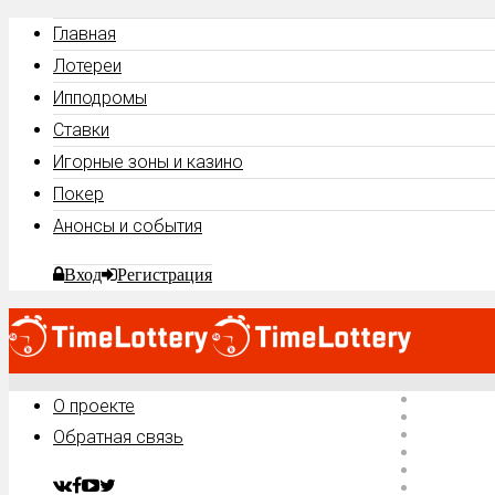
Главная
Лотереи
Ипподромы
Ставки
Игорные зоны и казино
Покер
Анонсы и события
Вход
Регистрация
Главная
О проекте
Лотереи
Ипподро
Обратная связь
Ставки
Игорные 
Покер