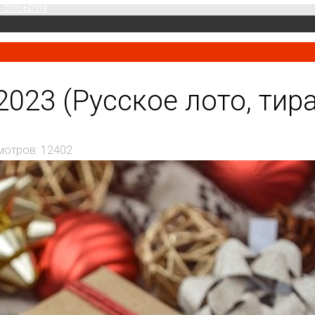
 события
023 (Русское лото, тир
мотров: 12402