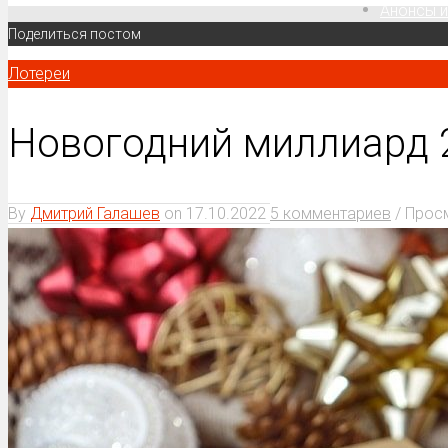
Анонсы и
Поделиться постом
Лотереи
Новогодний миллиард 2
By
Дмитрий Галашев
on
17.10.2022
5 комментариев
/ Прос