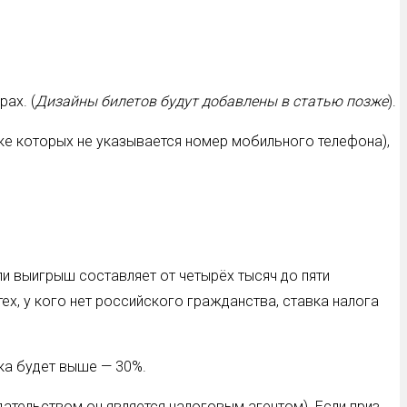
ах. (
Дизайны билетов будут добавлены в статью позже
).
пке которых не указывается номер мобильного телефона),
ли выигрыш составляет от четырёх тысяч до пяти
ех, у кого нет российского гражданства, ставка налога
вка будет выше — 30%.
дательством он является налоговым агентом). Если приз