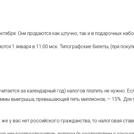
тября. Они продаются как штучно, так и в подарочных набор
тся 1 января в 11:00 мск. Типографские билеты, (при поку
итается за календарный год) налогов платить не нужно. Ес
суммы выигрыша, превышающей пять миллионов, — 15%. Для т
и же у вас нет российского гражданства, то налоговая ста
ор или распространитель лотереи (в соответствии с законо