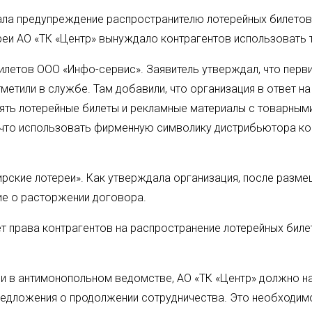
ла предупреждение распространителю лотерейных билетов
еи АО «ТК «Центр» вынуждало контрагентов использовать 
илетов ООО «Инфо-сервис». Заявитель утверждал, что перв
тметили в службе. Там добавили, что организация в ответ 
ть лотерейные билеты и рекламные материалы с товарными
 что использовать фирменную символику дистрибьютора ком
ские лотереи». Как утверждала организация, после разме
ие о расторжении договора.
т права контрагентов на распространение лотерейных биле
и в антимонопольном ведомстве, АО «ТК «Центр» должно на
едложения о продолжении сотрудничества. Это необходимо 