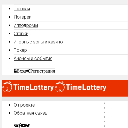
Главная
Лотереи
Ипподромы
Ставки
Игорные зоны и казино
Покер
Анонсы и события
Вход
Регистрация
Главная
О проекте
Лотереи
Ипподро
Обратная связь
Ставки
Игорные 
Покер