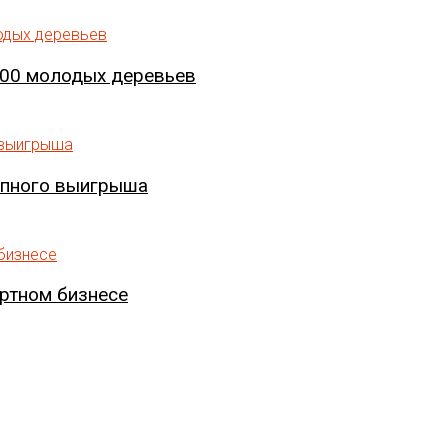
000 молодых деревьев
упного выигрыша
артном бизнесе