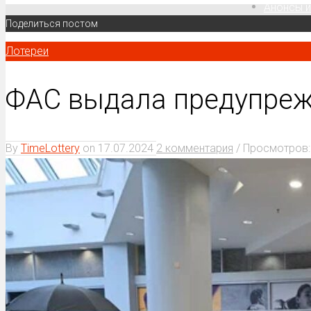
Анонсы и
Поделиться постом
Лотереи
ФАС выдала предупреж
By
TimeLottery
on
17.07.2024
2 комментария
/ Просмотров: