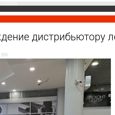
 события
дение дистрибьютору л
 335