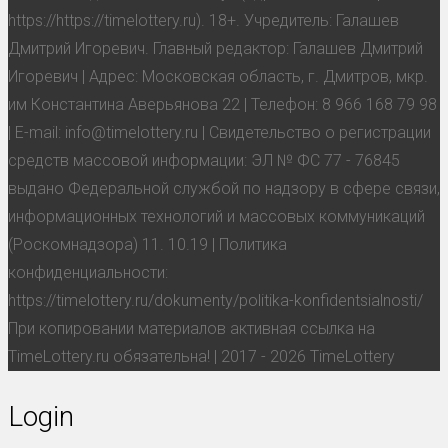
https://https://timelottery.ru). 18+. Учредитель: Галашев
Дмитрий Игоревич. Главный редактор: Галашев Дмитрий
Игоревич | Адрес: Московская область, г. Дмитров, мкр.
им Константина Аверьянова 22 | Телефон: 8 966 168 79 98
| E-mail: info@timelottery.ru | Свидетельство о регистрации
средств массовой информации: ЭЛ № ФС 77 - 76845
выдано Федеральной службой по надзору в сфере связи,
информационных технологий и массовых коммуникаций
(Роскомнадзора) 11. 10.19 | Политика
конфиденциальности:
https://timelottery.ru/dokumenty/politika-konfidentsialnosti/
При копировании материалов активная ссылка на
TimeLottery.ru обязательна! | 2017 - 2026 TimeLottery
Login