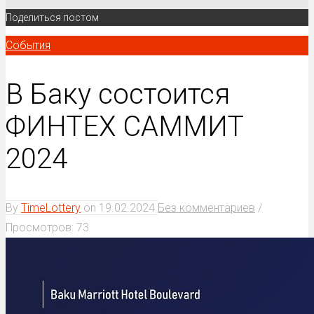
Поделиться постом
События
В Баку состоится
ФИНТЕХ САММИТ
2024
By
TimeLottery
on
19.02.2024
Без комментариев
/
Просмотров: 73