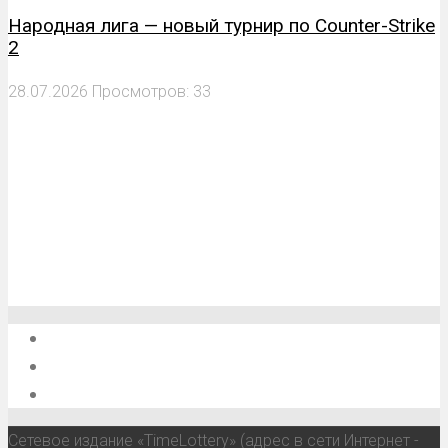
Народная лига — новый турнир по Counter-Strike
2
28.07.2026
Просмотров: 33
О проекте
Обратная связь
Анонсы, мероприятия, события
Сетевое издание «TimeLottery» (адрес в сети Интернет -