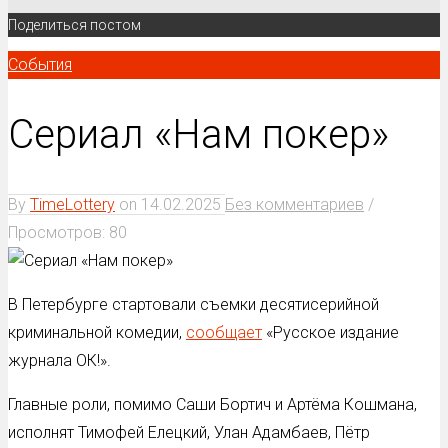
Поделиться постом
События
Сериал «Нам покер»
By
TimeLottery
on
14.02.2025
Без комментариев
/
Просмотров: 80
В Петербурге стартовали съемки десятисерийной
криминальной комедии,
сообщает
«Русское издание
журнала ОК!».
Главные роли, помимо Саши Бортич и Артёма Кошмана,
исполнят Тимофей Елецкий, Улан Адамбаев, Пётр