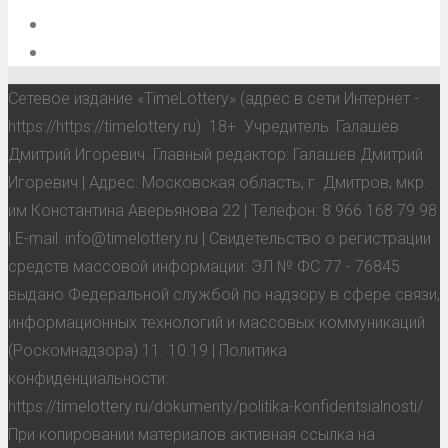
Обратная связь
Анонсы, мероприятия, события
Сетевое издание «TimeLottery» (адрес в сети Интернет -
https://https://timelottery.ru). 18+. Учредитель: Галашев
Дмитрий Игоревич. Главный редактор: Галашев Дмитрий
Игоревич | Адрес: Московская область, г. Дмитров, мкр.
им Константина Аверьянова 22 | Телефон: 8 966 168 79 98
| E-mail: info@timelottery.ru | Свидетельство о регистрации
средств массовой информации: ЭЛ № ФС 77 - 76845
выдано Федеральной службой по надзору в сфере связи,
информационных технологий и массовых коммуникаций
(Роскомнадзора) 11. 10.19 | Политика
конфиденциальности:
https://timelottery.ru/dokumenty/politika-konfidentsialnosti/
При копировании материалов активная ссылка на