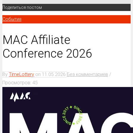
Поделиться постом
События
MAC Affiliate
Conference 2026
By
TimeLottery
on
11.05.2026
Без комментариев
/
Просмотров: 45