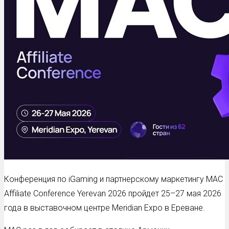
Конференция по iGaming и партнерскому маркетингу MAC
Affiliate Conference Yerevan 2026 пройдет 25–27 мая 2026
года в выставочном центре Meridian Expo в Ереване.