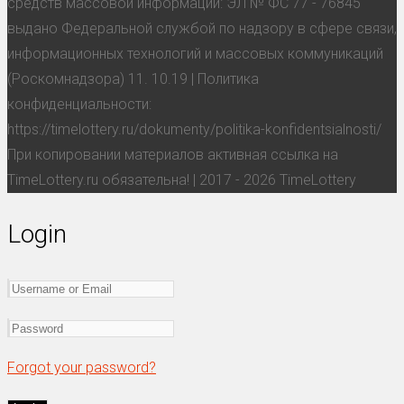
средств массовой информации: ЭЛ № ФС 77 - 76845
выдано Федеральной службой по надзору в сфере связи,
информационных технологий и массовых коммуникаций
(Роскомнадзора) 11. 10.19 | Политика
конфиденциальности:
https://timelottery.ru/dokumenty/politika-konfidentsialnosti/
При копировании материалов активная ссылка на
TimeLottery.ru обязательна! | 2017 - 2026 TimeLottery
Login
Forgot your password?