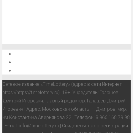
О проекте
Обратная связь
Анонсы, мероприятия, события
Сетевое издание «TimeLottery» (адрес в сети Интернет -
https://https://timelottery.ru). 18+. Учредитель: Галашев
Дмитрий Игоревич. Главный редактор: Галашев Дмитрий
Игоревич | Адрес: Московская область, г. Дмитров, мкр.
им Константина Аверьянова 22 | Телефон: 8 966 168 79 98
| E-mail: info@timelottery.ru | Свидетельство о регистрации