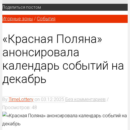
Поделиться постом
Игорные зоны
/
События
«Красная Поляна»
анонсировала
календарь событий на
декабрь
By
TimeLottery
on
03.12.2025
Без комментариев
/
Просмотров: 48