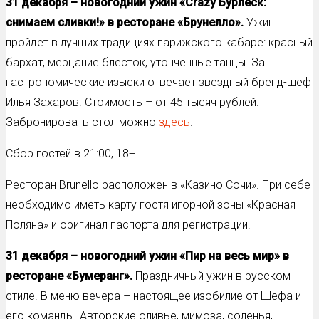
31 декабря – новогодний ужин «
Crazy
Бурлеск:
снимаем сливки!» в ресторане «Брунелло».
Ужин
пройдет в лучших традициях парижского кабаре: красный
бархат, мерцание блёсток, утонченные танцы. За
гастрономические изыски отвечает звёздный бренд-шеф
Илья Захаров. Стоимость – от 45 тысяч рублей.
Забронировать стол можно
здесь
.
Сбор гостей в 21:00, 18+.
Ресторан Brunello расположен в «Казино Сочи». При себе
необходимо иметь карту гостя игорной зоны «Красная
Поляна» и оригинал паспорта для регистрации.
31 декабря – новогодний ужин «Пир на весь мир» в
ресторане «Бумеранг».
Праздничный ужин в русском
стиле. В меню вечера – настоящее изобилие от Шефа и
его команды. Авторские оливье, мимоза, соленья,