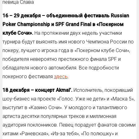
певица Слава
16 – 29 декабря – объединенный фестиваль
Russian
Poker
Championship
и
SPF
Grand
Final
в «Покерном
клубе Сочи».
На протяжении двух недель участники
турнира будут выяснять имя нового Чемпиона России по
покеру, лучшего игрока года в «Покерном клубе Сочи»,
победителя невероятно престижного финала SPF и
обладателя нового автомобиля. Все подробности
покерного фестиваля
здесь
.
18 декабря – концерт
Akmal
’.
Исполнитель, покоривший
шоу-бизнес на проекте «Голос. Уже не дети» и «Маска 5»,
выступит в «Казино Сочи». У молодого и талантливого
артиста десятки популярных треков и миллионная
аудитория поклонников. Певец порадует фанатов своими
хитами «Раневская», «Из-за тебя», «По полюшку» и