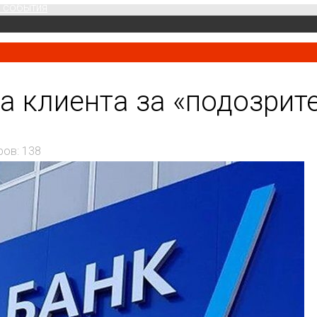
 события
а клиента за «подозрит
ров: 138