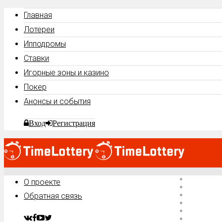
Главная
Лотереи
Ипподромы
Ставки
Игорные зоны и казино
Покер
Анонсы и события
Вход
Регистрация
Главная
О проекте
Лотереи
Ипподро
Обратная связь
Ставки
Игорные 
Покер