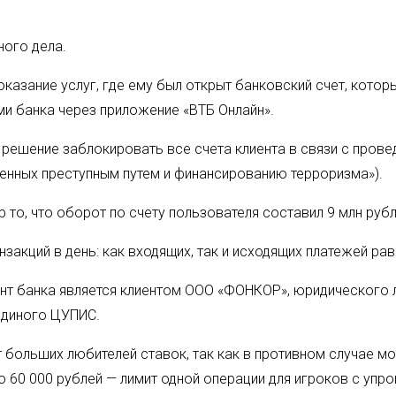
ного дела.
азание услуг, где ему был открыт банковский счет, котор
ми банка через приложение «ВТБ Онлайн».
л решение заблокировать все счета клиента в связи с пров
ченных преступным путем и финансированию терроризма»).
то, что оборот по счету пользователя составил 9 млн рубл
нзакций в день: как входящих, так и исходящих платежей ра
ент банка является клиентом ООО «ФОНКОР», юридического л
Единого ЦУПИС.
 больших любителей ставок, так как в противном случае м
о 60 000 рублей — лимит одной операции для игроков с упр