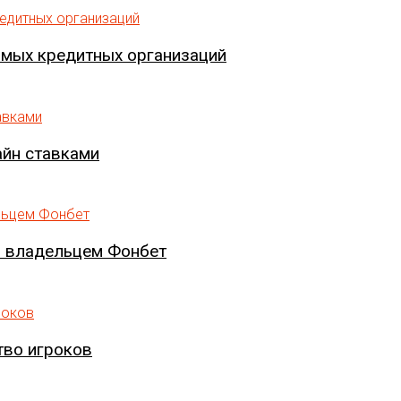
имых кредитных организаций
айн ставками
м владельцем Фонбет
тво игроков