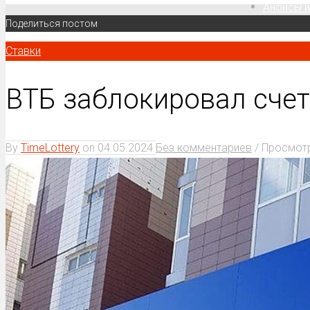
Анонсы и
Поделиться постом
Ставки
ВТБ заблокировал счет
By
TimeLottery
on
04.05.2024
Без комментариев
/ Просмот