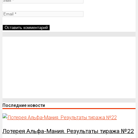
Последние новости
Лотерея Альфа-Мания. Результаты тиража №22