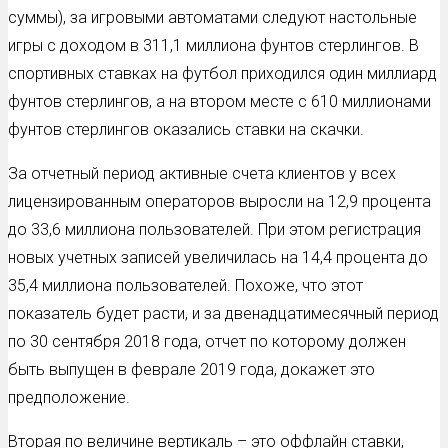
суммы), за игровыми автоматами следуют настольные
игры с доходом в 311,1 миллиона фунтов стерлингов. В
спортивных ставках на футбол приходился один миллиард
фунтов стерлингов, а на втором месте с 610 миллионами
фунтов стерлингов оказались ставки на скачки.
За отчетный период активные счета клиентов у всех
лицензированным операторов выросли на 12,9 процента
до 33,6 миллиона пользователей. При этом регистрация
новых учетных записей увеличилась на 14,4 процента до
35,4 миллиона пользователей. Похоже, что этот
показатель будет расти, и за двенадцатимесячный период
по 30 сентября 2018 года, отчет по которому должен
быть выпущен в феврале 2019 года, докажет это
предположение.
Вторая по величине вертикаль – это оффлайн ставки,