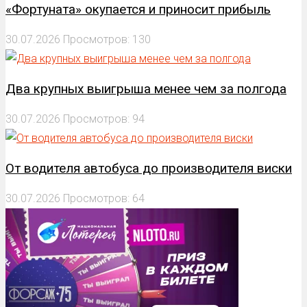
«Фортуната» окупается и приносит прибыль
30.07.2026
Просмотров: 130
Два крупных выигрыша менее чем за полгода
30.07.2026
Просмотров: 94
От водителя автобуса до производителя виски
30.07.2026
Просмотров: 64