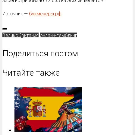
зарегистрировано 72 033 из этих инцидентов.
Источник —
букмекеры.рф
Великобритания
онлайн-гемблинг
Поделиться постом
Читайте также