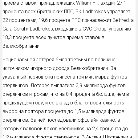
приема ставок, принадлежащих William Hill, входит 27,1
процента всех британских ППС, БК Ladbrokes управляет
22 процентами, 19,6 процента ППС принадлежит Betfred, а
Gala Coral и Ladbrokes, входящие в GVC Group, управляют
18,3 процента всех пунктов приема ставок в
Великобритании.
Национальная лотерея была третьим по величине
источником игорного дохода Великобритании. За
указанный период она принесла три миллиарда фунтов
стерлингов. Лотерея выплатила 3,9 миллиарда фунтов
стерлингов игрокам, что на 0,4 процента больше, чем в
предыдущем году, и ее вклад в благотворительность
вырос на полтора процента до 1,5 миллиарда фунтов
стерлингов. За ней последовали оффлайн казино, в
которых валовой доход увеличился на 2,4 процента до
1,2 миллиарда фунтов стерлингов. В Англии, Шотландии и