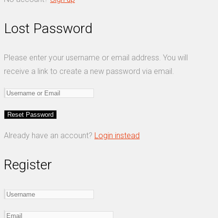
Lost Password
Please enter your username or email address. You will
receive a link to create a new password via email.
Already have an account?
Login instead
Register