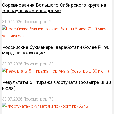
Соревнования Большого Сибирского круга на
Барнаульском ипподроме
31.07.2026
Просмотров: 20
Российские букмекеры заработали более ₽190
млрд за полугодие
30.07.2026
Просмотров: 33
Результаты 51 тиража Фортуната (розыгрыш 30
июля)
30.07.2026
Просмотров: 73