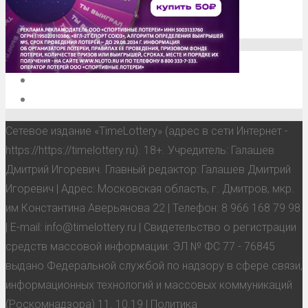
О проекте
Обратная связь
Анонсы, мероприятия, события
Сетевое издание «TimeLottery» (адрес в сети Интернет -
https://https://timelottery.ru). 18+. Учредитель: Галашев
Дмитрий Игоревич. Главный редактор: Галашев Дмитрий
Игоревич | Адрес: Московская область, г. Дмитров, мкр.
им Константина Аверьянова 22 | Телефон: 8 966 168 79 98
| E-mail: info@timelottery.ru | Свидетельство о регистрации
средств массовой информации: ЭЛ № ФС 77 - 76845
выдано Федеральной службой по надзору в сфере связи,
информационных технологий и массовых коммуникаций
(Роскомнадзора) 11. 10.19 | Политика