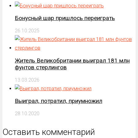
Бонусный шар пришлось переиграть
26.10.2025
Житель Великобритании выиграл 181 млн
фунтов стерлингов
13.03.2026
Выиграл, потратил, приумножил
28.10.2020
Оставить комментарий