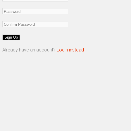
Already have an account?
Login instead