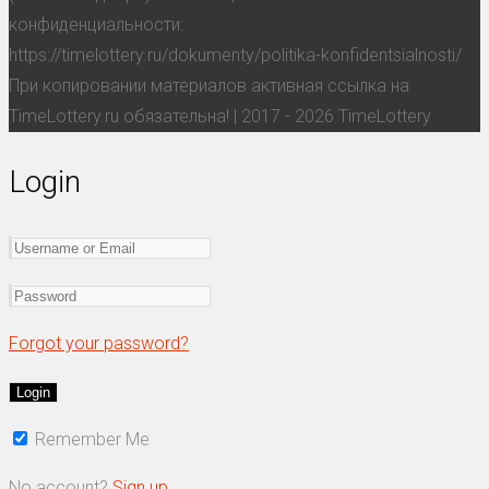
конфиденциальности:
https://timelottery.ru/dokumenty/politika-konfidentsialnosti/
При копировании материалов активная ссылка на
TimeLottery.ru обязательна! | 2017 - 2026 TimeLottery
Login
Forgot your password?
Remember Me
No account?
Sign up