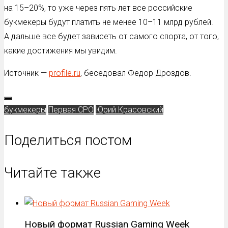
на 15–20%, то уже через пять лет все российские
букмекеры будут платить не менее 10–11 млрд рублей.
А дальше все будет зависеть от самого спорта, от того,
какие достижения мы увидим.
Источник —
profile.ru
, беседовал Федор Дроздов.
букмекеры
Первая СРО
Юрий Красовский
Поделиться постом
Читайте также
Новый формат Russian Gaming Week