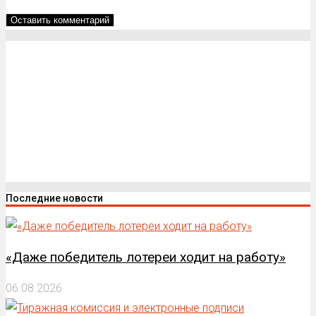
Последние новости
«Даже победитель лотереи ходит на работу»
06.08.2026