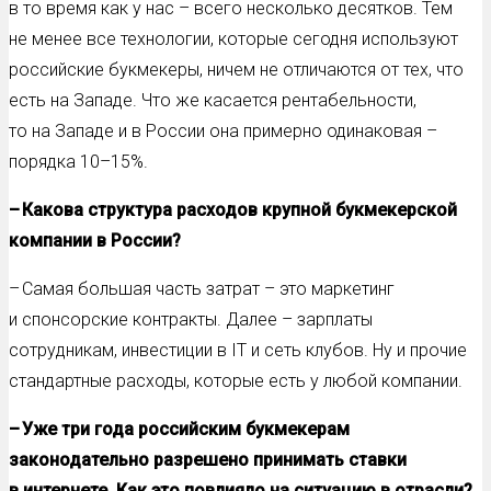
в то время как у нас – всего несколько десятков. Тем
не менее все технологии, которые сегодня используют
российские букмекеры, ничем не отличаются от тех, что
есть на Западе. Что же касается рентабельности,
то на Западе и в России она примерно одинаковая –
порядка 10–15%.
– Какова структура расходов крупной букмекерской
компании в России?
– Самая большая часть затрат – это маркетинг
и спонсорские контракты. Далее – зарплаты
сотрудникам, инвестиции в IT и сеть клубов. Ну и прочие
стандартные расходы, которые есть у любой компании.
– Уже три года российским букмекерам
законодательно разрешено принимать ставки
в интернете. Как это повлияло на ситуацию в отрасли?