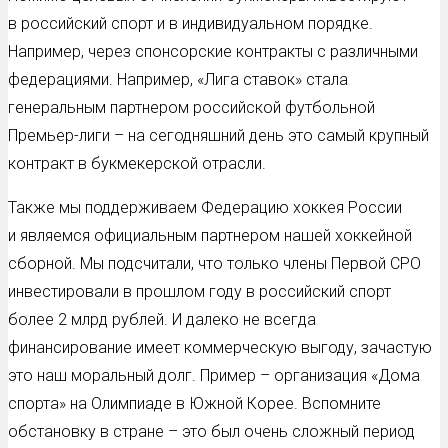
в российский спорт и в индивидуальном порядке.
Например, через спонсорские контракты с различными
федерациями. Например, «Лига ставок» стала
генеральным партнером российской футбольной
Премьер-лиги – на сегодняшний день это самый крупный
контракт в букмекерской отрасли.
Также мы поддерживаем Федерацию хоккея России
и являемся официальным партнером нашей хоккейной
сборной. Мы подсчитали, что только члены Первой СРО
инвестировали в прошлом году в российский спорт
более 2 млрд рублей. И далеко не всегда
финансирование имеет коммерческую выгоду, зачастую
это наш моральный долг. Пример – организация «Дома
спорта» на Олимпиаде в Южной Корее. Вспомните
обстановку в стране – это был очень сложный период