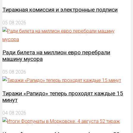
Тиражная комиссия и электронные подписи
05.08.2026
Ради билета на миллион евро перебрали
машину мусора
05.08.2026
Тиражи «Рапидо» теперь проходят каждые 15
минут
04.08.2026