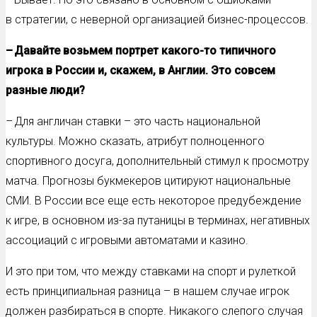
в стратегии, с неверной организацией бизнес-процессов.
– Давайте возьмем портрет какого-то типичного
игрока в России и, скажем, в Англии. Это совсем
разные люди?
– Для англичан ставки – это часть национальной
культуры. Можно сказать, атрибут полноценного
спортивного досуга, дополнительный стимул к просмотру
матча. Прогнозы букмекеров цитируют национальные
СМИ. В России все еще есть некоторое предубеждение
к игре, в основном из-за путаницы в терминах, негативных
ассоциаций с игровыми автоматами и казино.
И это при том, что между ставками на спорт и рулеткой
есть принципиальная разница – в нашем случае игрок
должен разбираться в спорте. Никакого слепого случая