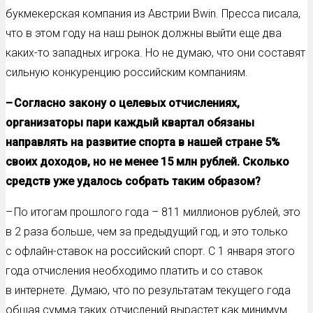
букмекерская компания из Австрии Bwin. Пресса писала,
что в этом году на наш рынок должны выйти еще два
каких-то западных игрока. Но не думаю, что они составят
сильную конкуренцию российским компаниям.
– Согласно закону о целевых отчислениях,
организаторы пари каждый квартал обязаны
направлять на развитие спорта в нашей стране 5%
своих доходов, но не менее 15 млн рублей. Сколько
средств уже удалось собрать таким образом?
– По итогам прошлого года – 811 миллионов рублей, это
в 2 раза больше, чем за предыдущий год, и это только
с офлайн-ставок на российский спорт. С 1 января этого
года отчисления необходимо платить и со ставок
в интернете. Думаю, что по результатам текущего года
общая сумма таких отчислений вырастет как минимум