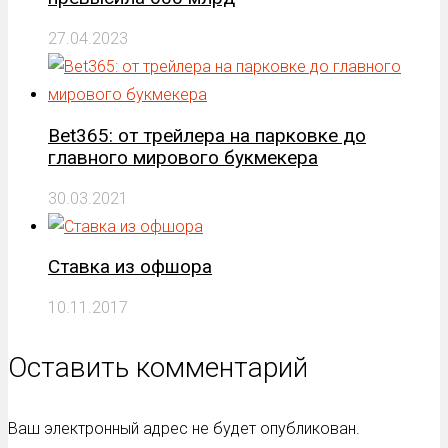
27.04.2023
Bet365: от трейлера на парковке до
главного мирового букмекера
30.03.2021
Ставка из офшора
10.11.2017
Оставить комментарий
Ваш электронный адрес не будет опубликован.