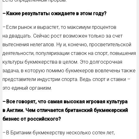
– Какие результаты ожидаете в этом году?
– Если рынок и вырастет, то максимум процентов
на двадцать. Сейчас рост возможен только за счет
вытеснения нелегалов. Ну и, конечно, просветительской
деятельности, популяризации ставок на спорт, повышения
культуры букмекерства в целом. Это долгосрочная
задача, в которую помимо букмекеров вовлечены также
представители индустрии спорта. Ведь спорт и ставки –
это единый организм.
– Все говорят, что самая высокая игровая культура
в Англии. Чем отличается британский букмекерский
бизнес от российского?
– В Британии букмекерству несколько сотен лет,