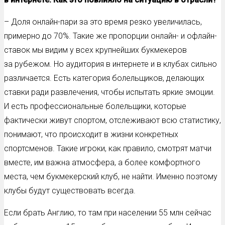
– Доля онлайн-пари за это время резко увеличилась,
примерно до 70%. Такие же пропорции онлайн- и офлайн-
ставок мы видим у всех крупнейших букмекеров
за рубежом. Но аудитория в интернете и в клубах сильно
различается. Есть категория болельщиков, делающих
ставки ради развлечения, чтобы испытать яркие эмоции.
И есть профессиональные болельщики, которые
фактически живут спортом, отслеживают всю статистику,
понимают, что происходит в жизни конкретных
спортсменов. Такие игроки, как правило, смотрят матчи
вместе, им важна атмосфера, а более комфортного
места, чем букмекерский клуб, не найти. Именно поэтому
клубы будут существовать всегда.
Если брать Англию, то там при населении 55 млн сейчас