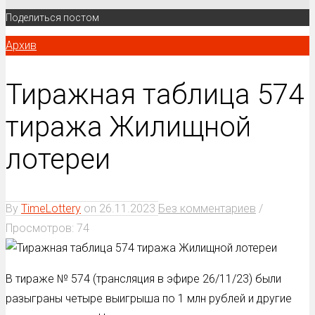
Поделиться постом
Архив
Тиражная таблица 574
тиража Жилищной
лотереи
By
TimeLottery
on
26.11.2023
Без комментариев
/
Просмотров: 74
В тираже № 574 (трансляция в эфире 26/11/23) были
разыграны четыре выигрыша по 1 млн рублей и другие