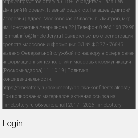
https://https://timelottery.ru). 18+. Учредитель: Галашев
Дмитрий Игоревич. Главный редактор: Галашев Дмитрий
Игоревич | Адрес: Московская область, г. Дмитров, мкр.
им Константина Аверьянова 22 | Телефон: 8 966 168 79 98
| E-mail: info@timelottery.ru | Свидетельство о регистрации
средств массовой информации: ЭЛ № ФС 77 - 76845
выдано Федеральной службой по надзору в сфере связи,
информационных технологий и массовых коммуникаций
(Роскомнадзора) 11. 10.19 | Политика
конфиденциальности:
https://timelottery.ru/dokumenty/politika-konfidentsialnosti/
При копировании материалов активная ссылка на
TimeLottery.ru обязательна! | 2017 - 2026 TimeLottery
Login