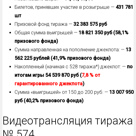
Билетов, принявших участие в розыгрыше —
431 781
шт
Призовой фонд тиража —
32 383 575 руб
Общая сумма выигрышей —
18 821 350 руб (58,1%
призового фонда)
Сумма направленная на пополнение джекпота: —
13
562 225 рублей (41,9% призового фонда)
Накопленный (начиная с 528 тиража*) джекпот: —
по
итогам игры 54 539 870
руб (
7,8 % от
гарантированного джекпота
)
Сумма «выигрышей» от 150 до 200 руб: —
13 007 950
руб (40,2% призового фонда)
Видеотрансляция тиража
№ 574