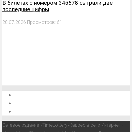
В билетах с номером 345678 сыграли две
последние цифры
28.07.2026
Просмотров: 61
О проекте
Обратная связь
Анонсы, мероприятия, события
Сетевое издание «TimeLottery» (адрес в сети Интернет -