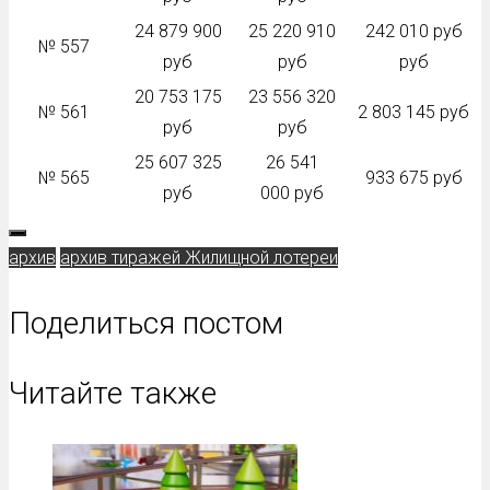
24 879 900
25 220 910
242 010 руб
№ 557
руб
руб
руб
20 753 175
23 556 320
№ 561
2 803 145 руб
руб
руб
25 607 325
26 541
№ 565
933 675 руб
руб
000 руб
архив
архив тиражей Жилищной лотереи
Поделиться постом
Читайте также