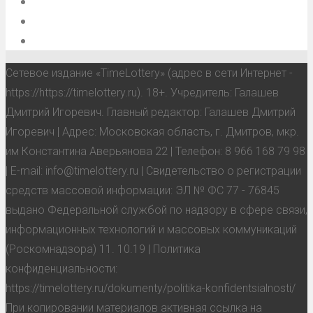
О проекте
Обратная связь
Анонсы, мероприятия, события
Сетевое издание «TimeLottery» (адрес в сети Интернет -
https://https://timelottery.ru). 18+. Учредитель: Галашев
Дмитрий Игоревич. Главный редактор: Галашев Дмитрий
Игоревич | Адрес: Московская область, г. Дмитров, мкр.
им Константина Аверьянова 22 | Телефон: 8 966 168 79 98
| E-mail: info@timelottery.ru | Свидетельство о регистрации
средств массовой информации: ЭЛ № ФС 77 - 76845
выдано Федеральной службой по надзору в сфере связи,
информационных технологий и массовых коммуникаций
(Роскомнадзора) 11. 10.19 | Политика
конфиденциальности:
https://timelottery.ru/dokumenty/politika-konfidentsialnosti/
При копировании материалов активная ссылка на