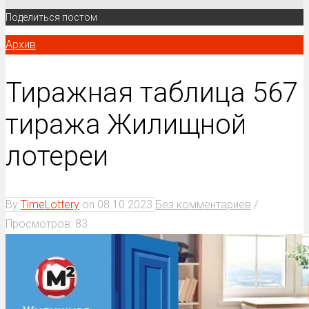
Поделиться постом
Архив
Тиражная таблица 567
тиража Жилищной
лотереи
By
TimeLottery
on
08.10.2023
Без комментариев
/
Просмотров: 83