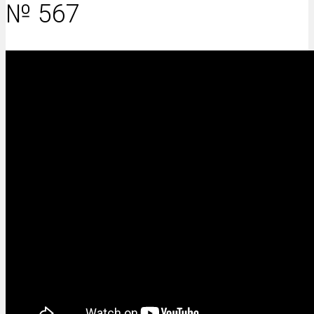
№ 567