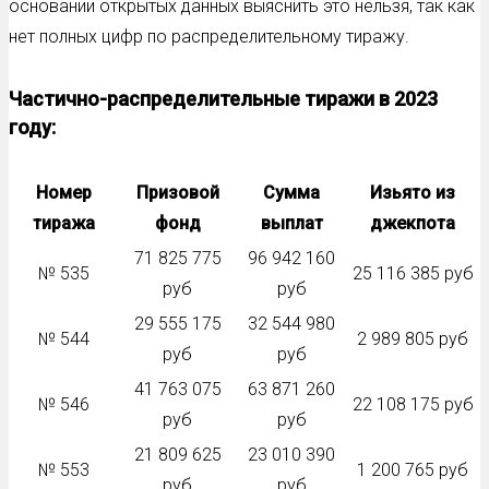
основании открытых данных выяснить это нельзя, так как
нет полных цифр по распределительному тиражу.
Частично-распределительные тиражи в 2023
году:
Номер
Призовой
Сумма
Изьято из
тиража
фонд
выплат
джекпота
71 825 775
96 942 160
№ 535
25 116 385 руб
руб
руб
29 555 175
32 544 980
№ 544
2 989 805 руб
руб
руб
41 763 075
63 871 260
№ 546
22 108 175 руб
руб
руб
21 809 625
23 010 390
№ 553
1 200 765 руб
руб
руб