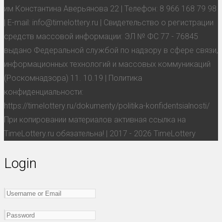
им Константина Аверьянова 22 | Телефон: 8 966 168 79 98
| E-mail: info@timelottery.ru | Свидетельство о регистрации
средств массовой информации: ЭЛ № ФС 77 - 76845
выдано Федеральной службой по надзору в сфере связи,
информационных технологий и массовых коммуникаций
(Роскомнадзора) 11. 10.19 | Политика
конфиденциальности:
https://timelottery.ru/dokumenty/politika-konfidentsialnosti/
При копировании материалов активная ссылка на
TimeLottery.ru обязательна! | 2017 - 2026 TimeLottery
Login