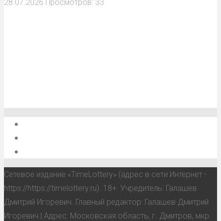
28.07.2026
Просмотров: 33
О проекте
Обратная связь
Анонсы, мероприятия, события
Сетевое издание «TimeLottery» (адрес в сети Интернет -
https://https://timelottery.ru). 18+. Учредитель: Галашев
Дмитрий Игоревич. Главный редактор: Галашев Дмитрий
Игоревич | Адрес: Московская область, г. Дмитров, мкр.