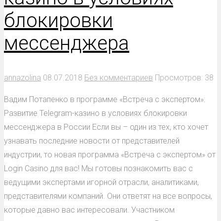
блокировки
мессенджера
annazolina
08.07.2018
Без комментариев
Просмотров: 38
Вадим Потапенко в программе «Встреча с экспертом»:
Развитие Telegram-казино в условиях блокировки
мессенджера в России Если вы – один из тех, кто хочет
узнавать последние новости от представителей
индустрии, то новая программа «Встреча с экспертом» от
Login Casino для вас! Мы готовы познакомить вас с
ведущими экспертами игорной отрасли, аналитиками,
представителями компаний. Они ответят на все вопросы,
которые давно вас интересовали. Участником