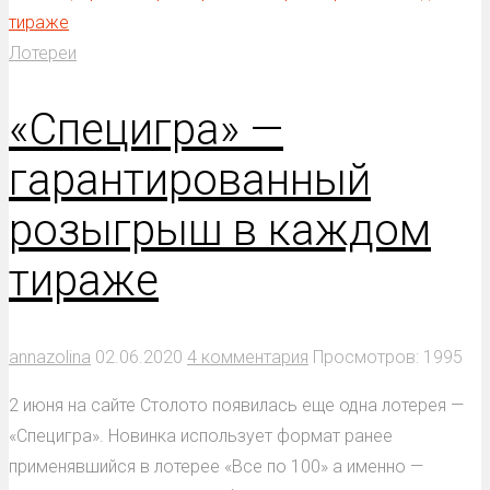
Лотереи
«Специгра» —
гарантированный
розыгрыш в каждом
тираже
annazolina
02.06.2020
4 комментария
Просмотров: 1995
2 июня на сайте Столото появилась еще одна лотерея —
«Специгра». Новинка использует формат ранее
применявшийся в лотерее «Все по 100» а именно —