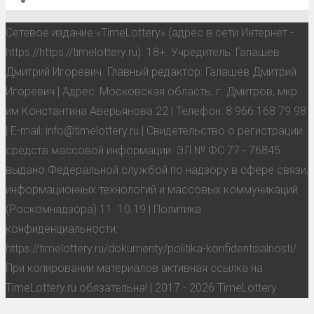
Сетевое издание «TimeLottery» (адрес в сети Интернет -
https://https://timelottery.ru). 18+. Учредитель: Галашев
Дмитрий Игоревич. Главный редактор: Галашев Дмитрий
Игоревич | Адрес: Московская область, г. Дмитров, мкр.
им Константина Аверьянова 22 | Телефон: 8 966 168 79 98
| E-mail: info@timelottery.ru | Свидетельство о регистрации
средств массовой информации: ЭЛ № ФС 77 - 76845
выдано Федеральной службой по надзору в сфере связи,
информационных технологий и массовых коммуникаций
(Роскомнадзора) 11. 10.19 | Политика
конфиденциальности:
https://timelottery.ru/dokumenty/politika-konfidentsialnosti/
При копировании материалов активная ссылка на
TimeLottery.ru обязательна! | 2017 - 2026 TimeLottery