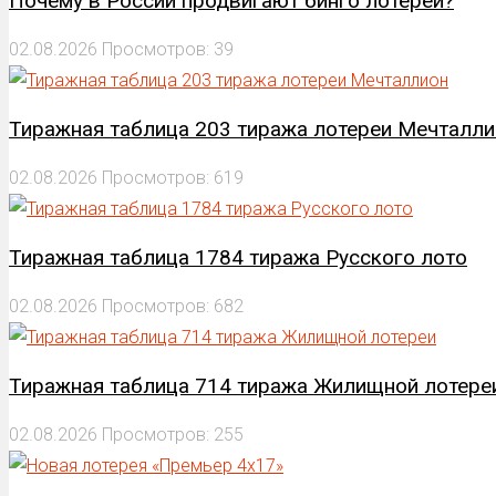
Почему в России продвигают бинго лотереи?
02.08.2026
Просмотров: 39
Тиражная таблица 203 тиража лотереи Мечталли
02.08.2026
Просмотров: 619
Тиражная таблица 1784 тиража Русского лото
02.08.2026
Просмотров: 682
Тиражная таблица 714 тиража Жилищной лотере
02.08.2026
Просмотров: 255