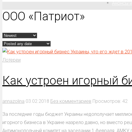
Анонсы и
ООО «Патриот»
Лотереи
Как устроен игорный би
annazolina
03.02.2018
Без комментариев
Просмотров: 42
За последние годы бюджет Украины недополучает миллионы
игорного бизнеса в Украине назрело давно, но вместо р
Антимонопольный комитет на заседании 1 февраля. АМКУ п