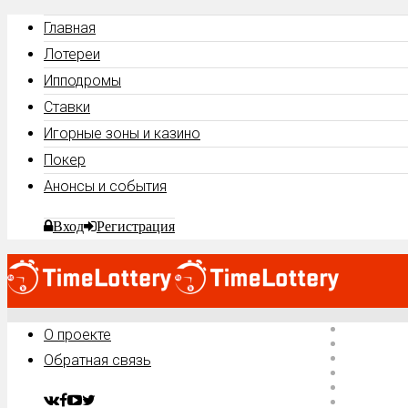
Главная
Лотереи
Ипподромы
Ставки
Игорные зоны и казино
Покер
Анонсы и события
Вход
Регистрация
Главная
О проекте
Лотереи
Ипподро
Обратная связь
Ставки
Игорные 
Покер