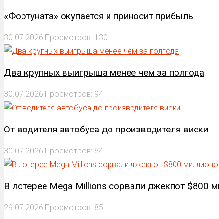
«Фортуната» окупается и приносит прибыль
30.07.2026
Просмотров: 130
Два крупных выигрыша менее чем за полгода
30.07.2026
Просмотров: 94
От водителя автобуса до производителя виски
30.07.2026
Просмотров: 64
В лотерее Mega Millions сорвали джекпот $800 
29.07.2026
Просмотров: 85