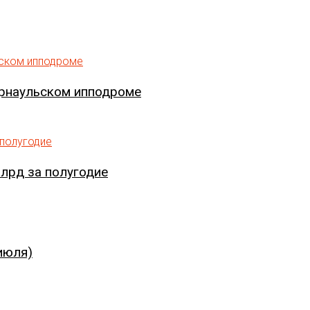
арнаульском ипподроме
лрд за полугодие
июля)