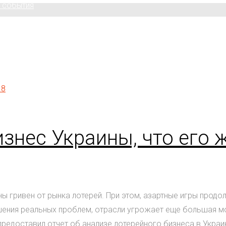
 события
знес Украины, что его 
 гривен от рынка лотерей. При этом, азартные игры продо
ешения реальных проблем, отрасли угрожает еще большая м
редоставил отчет об анализе лотерейного бизнеса в Украи