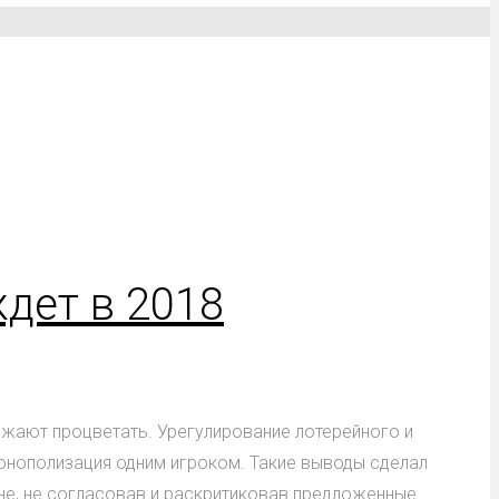
ждет в 2018
лжают процветать. Урегулирование лотерейного и
онополизация одним игроком. Такие выводы сделал
не, не согласовав и раскритиковав предложенные